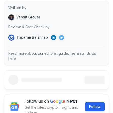
Written by:
Vandit Grover
Review & Fact Check by:
Triparna Baishnab
Read more about our editorial guidelines & standards
here.
Follow us on
G
o
o
g
l
e
News
Follow
Get the latest crypto insights and
updates.