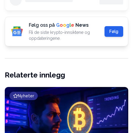
Følg oss på
G
o
o
g
l
e
News
Følg
Få de siste krypto-innsiktene og
oppdateringene.
Relaterte innlegg
Nyheter