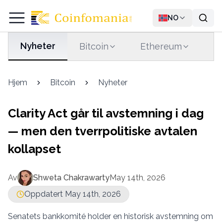
NO
Nyheter
Bitcoin
Ethereum
T
Hjem
Bitcoin
Nyheter
Clarity Act går til avstemning i dag
— men den tverrpolitiske avtalen
kollapset
Av
Shweta Chakrawarty
May 14th, 2026
Oppdatert May 14th, 2026
Senatets bankkomité holder en historisk avstemning om