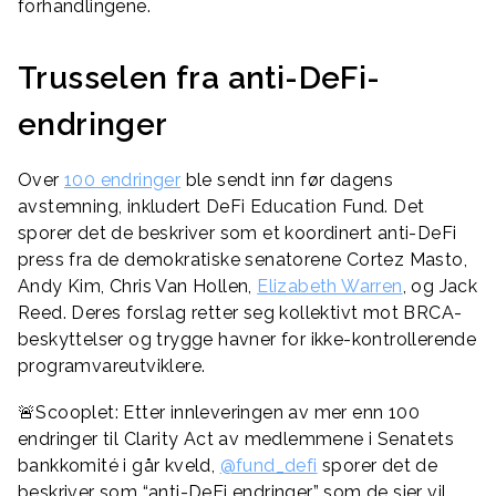
forhandlingene.
Trusselen fra anti-DeFi-
endringer
Over
100 endringer
ble sendt inn før dagens
avstemning, inkludert DeFi Education Fund. Det
sporer det de beskriver som et koordinert anti-DeFi
press fra de demokratiske senatorene Cortez Masto,
Andy Kim, Chris Van Hollen,
Elizabeth Warren
, og Jack
Reed. Deres forslag retter seg kollektivt mot BRCA-
beskyttelser og trygge havner for ikke-kontrollerende
programvareutviklere.
🚨Scooplet: Etter innleveringen av mer enn 100
endringer til Clarity Act av medlemmene i Senatets
bankkomité i går kveld,
@fund_defi
sporer det de
beskriver som “anti-DeFi endringer” som de sier vil