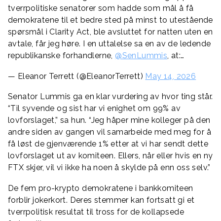
tverrpolitiske senatorer som hadde som mål å få
demokratene til et bedre sted på minst to utestående
spørsmål i Clarity Act, ble avsluttet for natten uten en
avtale, får jeg høre. I en uttalelse sa en av de ledende
republikanske forhandlerne,
@SenLummis
, at:…
— Eleanor Terrett (@EleanorTerrett)
May 14, 2026
Senator Lummis ga en klar vurdering av hvor ting står.
“Til syvende og sist har vi enighet om 99% av
lovforslaget,” sa hun. “Jeg håper mine kolleger på den
andre siden av gangen vil samarbeide med meg for å
få løst de gjenværende 1% etter at vi har sendt dette
lovforslaget ut av komiteen. Ellers, når eller hvis en ny
FTX skjer, vil vi ikke ha noen å skylde på enn oss selv.”
De fem pro-krypto demokratene i bankkomiteen
forblir jokerkort. Deres stemmer kan fortsatt gi et
tverrpolitisk resultat til tross for de kollapsede