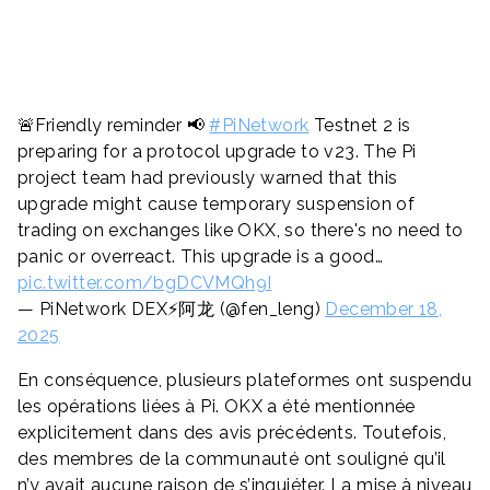
🚨Friendly reminder 📢
#PiNetwork
Testnet 2 is
preparing for a protocol upgrade to v23. The Pi
project team had previously warned that this
upgrade might cause temporary suspension of
trading on exchanges like OKX, so there's no need to
panic or overreact. This upgrade is a good…
pic.twitter.com/bgDCVMQh9I
— PiNetwork DEX⚡️阿龙 (@fen_leng)
December 18,
2025
En conséquence, plusieurs plateformes ont suspendu
les opérations liées à Pi. OKX a été mentionnée
explicitement dans des avis précédents. Toutefois,
des membres de la communauté ont souligné qu’il
n’y avait aucune raison de s’inquiéter. La mise à niveau