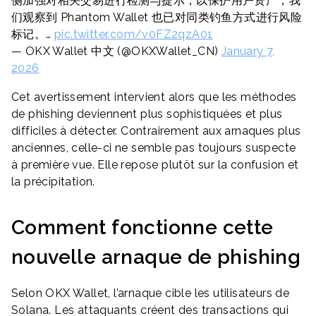
侧加强对相关交易进行检测与提示，以保护用户资产；我
们观察到 Phantom Wallet 也已对同类钓鱼方式进行风险
标记。…
pic.twitter.com/v0FZ2qzA01
— OKX Wallet 中文 (@OKXWallet_CN)
January 7,
2026
Cet avertissement intervient alors que les méthodes
de phishing deviennent plus sophistiquées et plus
difficiles à détecter. Contrairement aux arnaques plus
anciennes, celle-ci ne semble pas toujours suspecte
à première vue. Elle repose plutôt sur la confusion et
la précipitation.
Comment fonctionne cette
nouvelle arnaque de phishing
Selon OKX Wallet, l’arnaque cible les utilisateurs de
Solana. Les attaquants créent des transactions qui