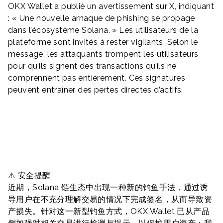
OKX Wallet a publié un avertissement sur X, indiquant
: « Une nouvelle arnaque de phishing se propage
dans l’écosystème Solana. » Les utilisateurs de la
plateforme sont invités à rester vigilants. Selon le
message, les attaquants trompent les utilisateurs
pour qu’ils signent des transactions qu’ils ne
comprennent pas entièrement. Ces signatures
peuvent entraîner des pertes directes d’actifs.
⚠️ 安全提醒
近期，Solana 链生态中出现一种新的钓鱼手法，通过诱
导用户在不充分理解交易的情况下完成签名，从而导致资
产损失。针对这一新型钓鱼方式，OKX Wallet 已从产品