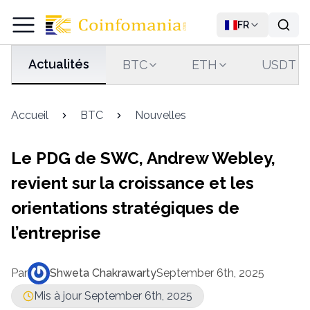
FR
Actualités
BTC
ETH
USDT
Accueil
BTC
Nouvelles
Le PDG de SWC, Andrew Webley,
revient sur la croissance et les
orientations stratégiques de
l’entreprise
Par
Shweta Chakrawarty
September 6th, 2025
Mis à jour September 6th, 2025