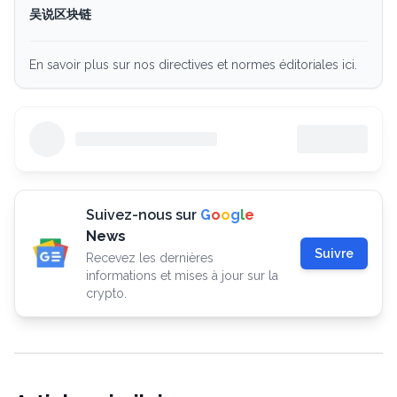
吴说区块链
En savoir plus sur nos directives et normes éditoriales ici.
Suivez-nous sur
G
o
o
g
l
e
News
Suivre
Recevez les dernières
informations et mises à jour sur la
crypto.