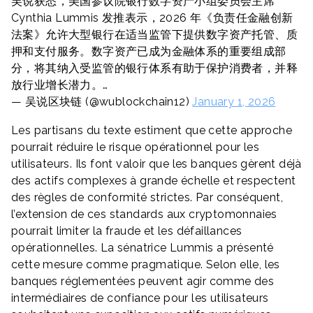
吴说获悉，美国参议院银行数字资产小组委员会主席
Cynthia Lummis 发推表示，2026 年《负责任金融创新
法案》允许大型银行在适当监管下提供数字资产托管、质
押和支付服务。数字资产已成为金融体系的重要组成部
分，将其纳入受监管的银行体系有助于保护消费者，并释
放行业增长潜力。…
— 吴说区块链 (@wublockchain12)
January 1, 2026
Les partisans du texte estiment que cette approche
pourrait réduire le risque opérationnel pour les
utilisateurs. Ils font valoir que les banques gèrent déjà
des actifs complexes à grande échelle et respectent
des règles de conformité strictes. Par conséquent,
l’extension de ces standards aux cryptomonnaies
pourrait limiter la fraude et les défaillances
opérationnelles. La sénatrice Lummis a présenté
cette mesure comme pragmatique. Selon elle, les
banques réglementées peuvent agir comme des
intermédiaires de confiance pour les utilisateurs