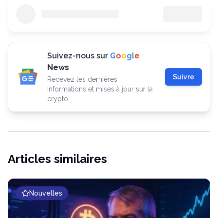
Suivez-nous sur
G
o
o
g
l
e
News
Suivre
Recevez les dernières
informations et mises à jour sur la
crypto.
Articles similaires
Nouvelles