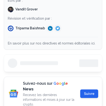
Écrit par :
Vandit Grover
Révision et vérification par :
Triparna Baishnab
En savoir plus sur nos directives et normes éditoriales ici.
Suivez-nous sur
G
o
o
g
l
e
News
Suivre
Recevez les dernières
informations et mises à jour sur la
crypto.