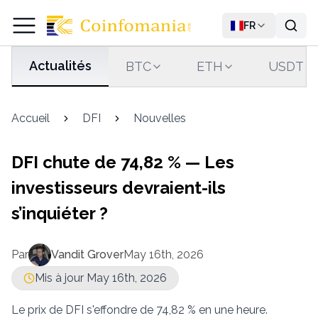
FR
Actualités
BTC
ETH
USDT
Accueil
DFI
Nouvelles
DFI chute de 74,82 % — Les
investisseurs devraient-ils
s’inquiéter ?
Par
Vandit Grover
May 16th, 2026
Mis à jour May 16th, 2026
Le prix de DFI s'effondre de 74,82 % en une heure.