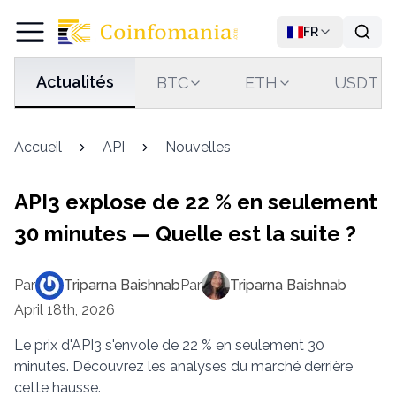
FR
Actualités
BTC
ETH
USDT
Accueil
API
Nouvelles
API3 explose de 22 % en seulement
30 minutes — Quelle est la suite ?
Par
Triparna Baishnab
Par
Triparna Baishnab
April 18th, 2026
Le prix d'API3 s'envole de 22 % en seulement 30
minutes. Découvrez les analyses du marché derrière
cette hausse.