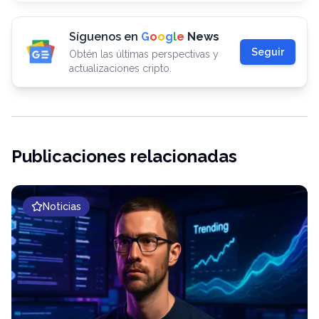
Síguenos en
G
o
o
g
l
e
News
Seguir
Obtén las últimas perspectivas y
actualizaciones cripto.
Publicaciones relacionadas
Noticias