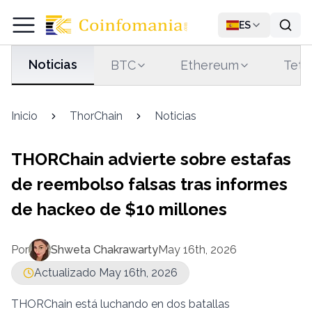
ES
Noticias
BTC
Ethereum
Teth
Inicio
ThorChain
Noticias
THORChain advierte sobre estafas
de reembolso falsas tras informes
de hackeo de $10 millones
Por
Shweta Chakrawarty
May 16th, 2026
Actualizado May 16th, 2026
THORChain está luchando en dos batallas