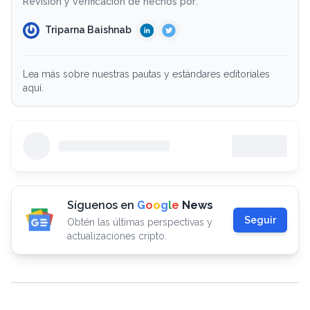
Revisión y verificación de hechos por:
Triparna Baishnab
Lea más sobre nuestras pautas y estándares editoriales
aquí.
Síguenos en
G
o
o
g
l
e
News
Seguir
Obtén las últimas perspectivas y
actualizaciones cripto.