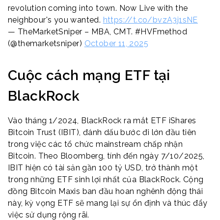
revolution coming into town. Now Live with the
neighbour's you wanted.
https://t.co/bvzA3j1sNE
— TheMarketSniper – MBA, CMT. #HVFmethod
(@themarketsniper)
October 11, 2025
Cuộc cách mạng ETF tại
BlackRock
Vào tháng 1/2024, BlackRock ra mắt ETF iShares
Bitcoin Trust (IBIT), đánh dấu bước đi lớn đầu tiên
trong việc các tổ chức mainstream chấp nhận
Bitcoin. Theo Bloomberg, tính đến ngày 7/10/2025,
IBIT hiện có tài sản gần 100 tỷ USD, trở thành một
trong những ETF sinh lợi nhất của BlackRock. Cộng
đồng Bitcoin Maxis ban đầu hoan nghênh động thái
này, kỳ vọng ETF sẽ mang lại sự ổn định và thúc đẩy
việc sử dụng rộng rãi.