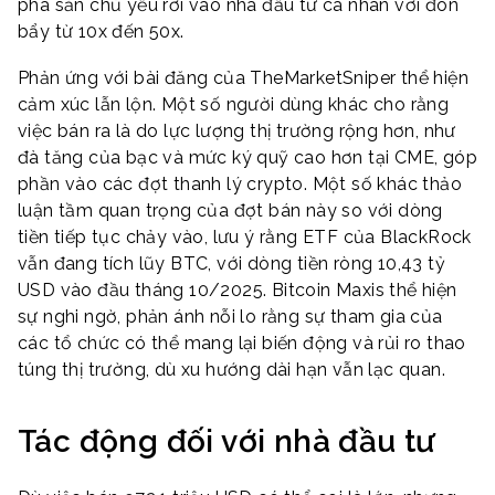
phá sản chủ yếu rơi vào nhà đầu tư cá nhân với đòn
bẩy từ 10x đến 50x.
Phản ứng với bài đăng của TheMarketSniper thể hiện
cảm xúc lẫn lộn. Một số người dùng khác cho rằng
việc bán ra là do lực lượng thị trường rộng hơn, như
đà tăng của bạc và mức ký quỹ cao hơn tại CME, góp
phần vào các đợt thanh lý crypto. Một số khác thảo
luận tầm quan trọng của đợt bán này so với dòng
tiền tiếp tục chảy vào, lưu ý rằng ETF của BlackRock
vẫn đang tích lũy BTC, với dòng tiền ròng 10,43 tỷ
USD vào đầu tháng 10/2025. Bitcoin Maxis thể hiện
sự nghi ngờ, phản ánh nỗi lo rằng sự tham gia của
các tổ chức có thể mang lại biến động và rủi ro thao
túng thị trường, dù xu hướng dài hạn vẫn lạc quan.
Tác động đối với nhà đầu tư