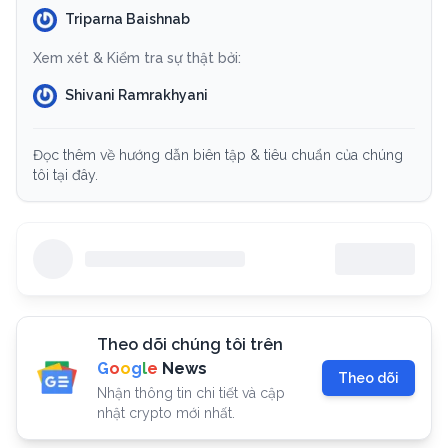
Triparna Baishnab
Xem xét & Kiểm tra sự thật bởi:
Shivani Ramrakhyani
Đọc thêm về hướng dẫn biên tập & tiêu chuẩn của chúng
tôi tại đây.
Theo dõi chúng tôi trên
G
o
o
g
l
e
News
Theo dõi
Nhận thông tin chi tiết và cập
nhật crypto mới nhất.