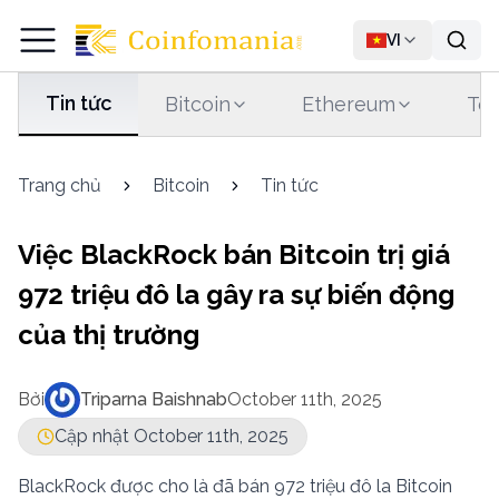
VI
Tin tức
Bitcoin
Ethereum
Tet
Trang chủ
Bitcoin
Tin tức
Việc BlackRock bán Bitcoin trị giá
972 triệu đô la gây ra sự biến động
của thị trường
Bởi
Triparna Baishnab
October 11th, 2025
Cập nhật October 11th, 2025
BlackRock được cho là đã bán 972 triệu đô la Bitcoin