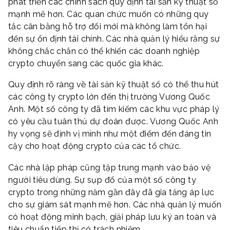
phát triển các chính sách quy định tài sản kỹ thuật số
mạnh mẽ hơn. Các quan chức muốn có những quy
tắc cân bằng hỗ trợ đổi mới mà không làm tổn hại
đến sự ổn định tài chính. Các nhà quản lý hiểu rằng sự
không chắc chắn có thể khiến các doanh nghiệp
crypto chuyển sang các quốc gia khác.
Quy định rõ ràng về tài sản kỹ thuật số có thể thu hút
các công ty crypto lớn đến thị trường Vương Quốc
Anh. Một số công ty đã tìm kiếm các khu vực pháp lý
có yêu cầu tuân thủ dự đoán được. Vương Quốc Anh
hy vọng sẽ định vị mình như một điểm đến đáng tin
cậy cho hoạt động crypto của các tổ chức.
Các nhà lập pháp cũng tập trung mạnh vào bảo vệ
người tiêu dùng. Sự sụp đổ của một số công ty
crypto trong những năm gần đây đã gia tăng áp lực
cho sự giám sát mạnh mẽ hơn. Các nhà quản lý muốn
có hoạt động minh bạch, giải pháp lưu ký an toàn và
tiêu chuẩn tiếp thị có trách nhiệm.