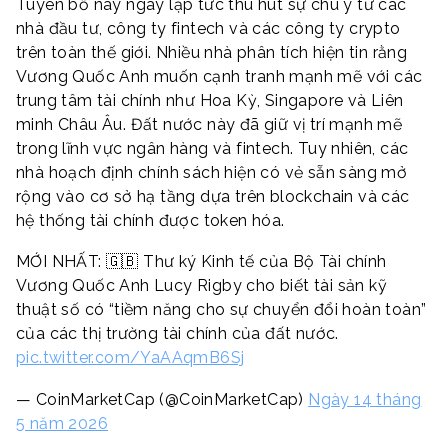
Tuyên bố này ngay lập tức thu hút sự chú ý từ các
nhà đầu tư, công ty fintech và các công ty crypto
trên toàn thế giới. Nhiều nhà phân tích hiện tin rằng
Vương Quốc Anh muốn cạnh tranh mạnh mẽ với các
trung tâm tài chính như Hoa Kỳ, Singapore và Liên
minh Châu Âu. Đất nước này đã giữ vị trí mạnh mẽ
trong lĩnh vực ngân hàng và fintech. Tuy nhiên, các
nhà hoạch định chính sách hiện có vẻ sẵn sàng mở
rộng vào cơ sở hạ tầng dựa trên blockchain và các
hệ thống tài chính được token hóa.
MỚI NHẤT: 🇬🇧 Thư ký Kinh tế của Bộ Tài chính
Vương Quốc Anh Lucy Rigby cho biết tài sản kỹ
thuật số có “tiềm năng cho sự chuyển đổi hoàn toàn”
của các thị trường tài chính của đất nước.
pic.twitter.com/YaAAqmB6Sj
— CoinMarketCap (@CoinMarketCap)
Ngày 14 tháng
5 năm 2026