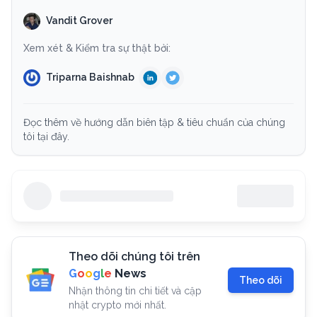
Vandit Grover
Xem xét & Kiểm tra sự thật bởi:
Triparna Baishnab
Đọc thêm về hướng dẫn biên tập & tiêu chuẩn của chúng
tôi tại đây.
Theo dõi chúng tôi trên
G
o
o
g
l
e
News
Theo dõi
Nhận thông tin chi tiết và cập
nhật crypto mới nhất.