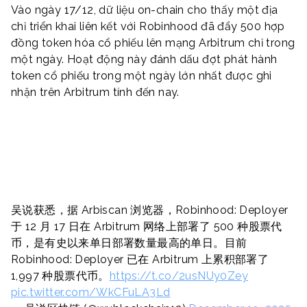
Vào ngày 17/12, dữ liệu on-chain cho thấy một địa
chỉ triển khai liên kết với Robinhood đã đẩy 500 hợp
đồng token hóa cổ phiếu lên mạng Arbitrum chỉ trong
một ngày. Hoạt động này đánh dấu đợt phát hành
token cổ phiếu trong một ngày lớn nhất được ghi
nhận trên Arbitrum tính đến nay.
吴说获悉，据 Arbiscan 浏览器，Robinhood: Deployer
于 12 月 17 日在 Arbitrum 网络上部署了 500 种股票代
币，是有史以来单日部署数量最高的单日。目前
Robinhood: Deployer 已在 Arbitrum 上累积部署了
1,997 种股票代币。
https://t.co/2usNUy0Zey
pic.twitter.com/WkCFuLA3Ld