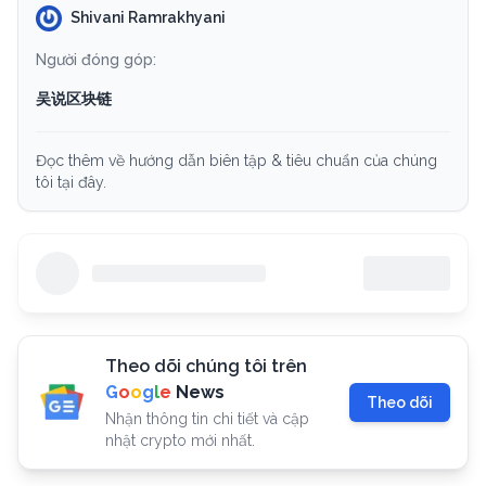
Shivani Ramrakhyani
Người đóng góp:
吴说区块链
Đọc thêm về hướng dẫn biên tập & tiêu chuẩn của chúng
tôi tại đây.
Theo dõi chúng tôi trên
G
o
o
g
l
e
News
Theo dõi
Nhận thông tin chi tiết và cập
nhật crypto mới nhất.