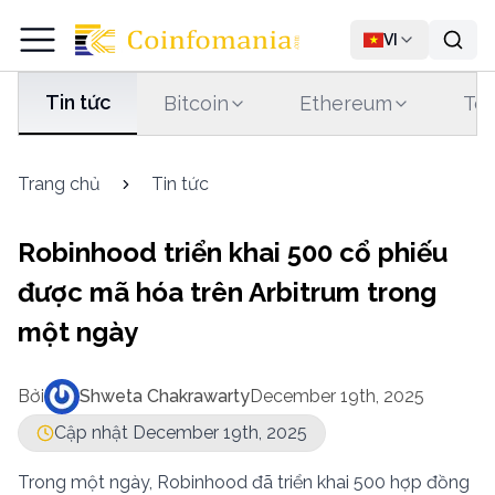
VI
Tin tức
Bitcoin
Ethereum
Tet
Trang chủ
Tin tức
Robinhood triển khai 500 cổ phiếu
được mã hóa trên Arbitrum trong
một ngày
Bởi
Shweta Chakrawarty
December 19th, 2025
Cập nhật December 19th, 2025
Trong một ngày, Robinhood đã triển khai 500 hợp đồng