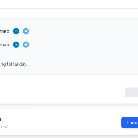
shnab
shnab
g tôi tại đây.
s
Theo
 nhất.