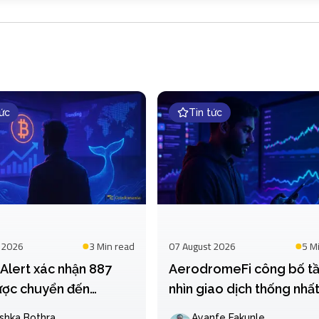
tức
Tin tức
 2026
3 Min
read
07 August 2026
5 M
Alert xác nhận 887
AerodromeFi công bố t
ợc chuyển đến
nhìn giao dịch thống nhấ
e Institutional
trên các tài sản
shka Bothra
Ayanfe Fakunle