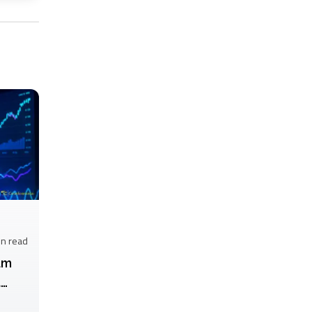
in
read
ầm
t