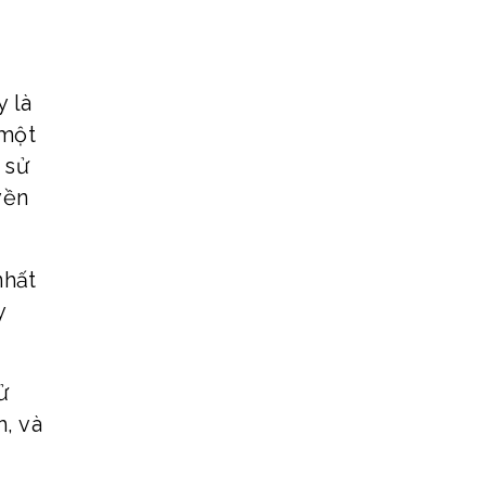
y là
 một
 sử
yền
nhất
y
ử
h, và