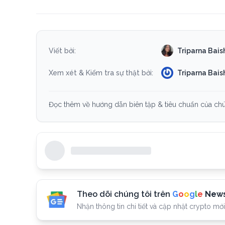
Triparna Bai
Viết bởi:
Triparna Bai
Xem xét & Kiểm tra sự thật bởi:
Đọc thêm về hướng dẫn biên tập & tiêu chuẩn của chún
Theo dõi chúng tôi trên
G
o
o
g
l
e
New
Nhận thông tin chi tiết và cập nhật crypto mới