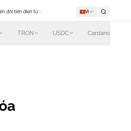
ển đổi tiền điện tử
VI
TRON
USDC
Cardano
Hóa