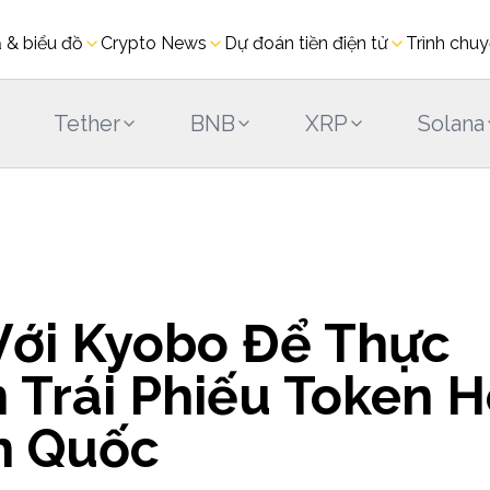
ả & biểu đồ
Crypto News
Dự đoán tiền điện tử
Trình chuy
Tether
BNB
XRP
Solana
Với Kyobo Để Thực
 Trái Phiếu Token 
n Quốc