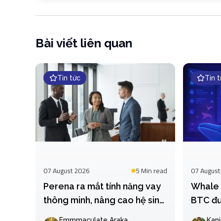
Bài viết liên quan
Tin tức
Tin 
07 August 2026
5 Min
read
07 August
Perena ra mắt tính năng vay
Whale 
thông minh, nâng cao hệ sinh
BTC đư
thái Solana
Coinbas
Emmmaculate Araka
Kani