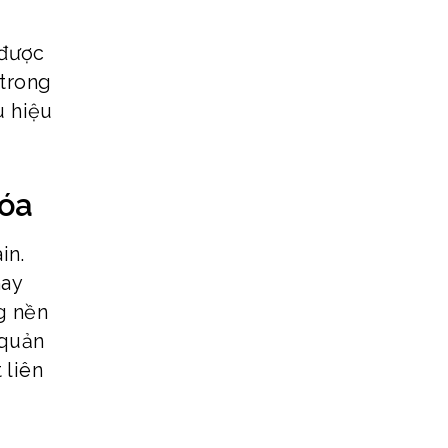
 được
 trong
u hiệu
Hóa
in.
hay
ng nền
 quản
 liên