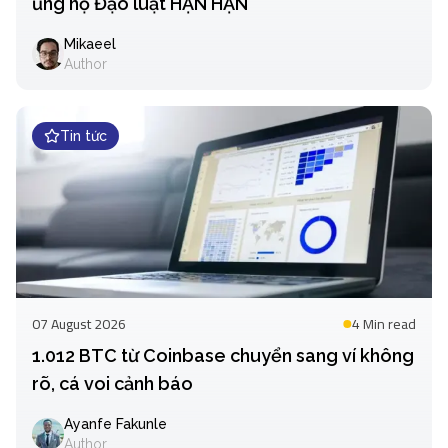
ủng hộ Đạo luật HẠN HẠN
Mikaeel
Author
Tin tức
07 August 2026
4 Min
read
1.012 BTC từ Coinbase chuyển sang ví không
rõ, cá voi cảnh báo
Ayanfe Fakunle
Author