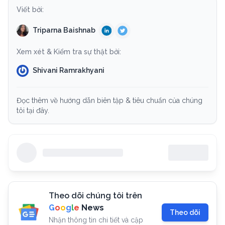
Viết bởi:
Triparna Baishnab
Xem xét & Kiểm tra sự thật bởi:
Shivani Ramrakhyani
Đọc thêm về hướng dẫn biên tập & tiêu chuẩn của chúng
tôi tại đây.
Theo dõi chúng tôi trên
G
o
o
g
l
e
News
Theo dõi
Nhận thông tin chi tiết và cập