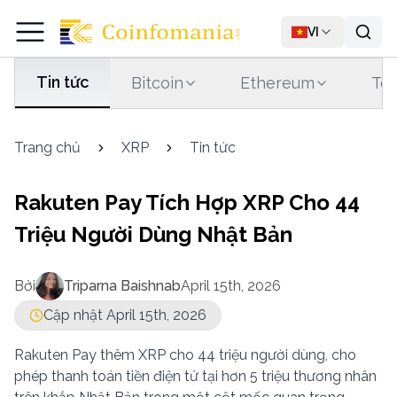
VI
Tin tức
Bitcoin
Ethereum
Tet
Trang chủ
XRP
Tin tức
Rakuten Pay Tích Hợp XRP Cho 44
Triệu Người Dùng Nhật Bản
Bởi
Triparna Baishnab
April 15th, 2026
Cập nhật April 15th, 2026
Rakuten Pay thêm XRP cho 44 triệu người dùng, cho
phép thanh toán tiền điện tử tại hơn 5 triệu thương nhân