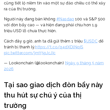
cũng tiết lộ niềm tin vào một sự đảo chiều có thể xảy
ra của thị trường.
Người này đang bán khống
#Nasdaq
100 và S&P 500
với đòn bẩy cao — và hiện đang phải chịu hơn 1,9
triệu USD lỗ chưa thực hiện.
Cách đây 9 giờ, anh ta đã gửi thêm 1 triệu
$USDC
để
tránh bị thanh lý.
https://t.co/q4dXDlNqIS
pic.twitter.com/jmY5pJcJIc
— Lookonchain (@lookonchain)
Ngày 9 tháng 5 năm
2026
Tại sao giao dịch đòn bẩy này
thu hút sự chú ý của thị
trường