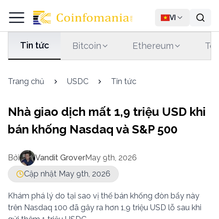
VI
Tin tức
Bitcoin
Ethereum
Tet
Trang chủ
USDC
Tin tức
Nhà giao dịch mất 1,9 triệu USD khi
bán khống Nasdaq và S&P 500
Bởi
Vandit Grover
May 9th, 2026
Cập nhật May 9th, 2026
Khám phá lý do tại sao vị thế bán khống đòn bẩy này
trên Nasdaq 100 đã gây ra hơn 1,9 triệu USD lỗ sau khi