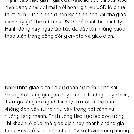
mạnh vào việc giảm giá của Nasdaq 100 và S&P 500
hiện đang phải đối mặt với hơn 1,9 triệu USD lỗ chưa
thực hiện. Tình hình trở nên kịch tính hơn khi nhà giao
dịch này gửi thêm 1 triệu USDC để tránh bị thanh lý.
Hành động này ngay lập tức đã dấy lên những cuộc
thảo luận trong cộng đồng crypto và giao dịch.
Nhiều nhà giao dịch đã dự đoán sự biến động sau
những đợt tăng giá gần đây của thị trường. Tuy nhiên,
ít ai ngờ rằng có người lại duy trì một vị thế bán
khống đòn bẩy rủi ro như vậy trong bối cảnh xu
hướng tăng mạnh. Thị trường tiếp tục leo dốc trong
khi khoản lỗ của nhà giao dịch này nhanh chóng gia
tăng. Việc bổ sung vốn cho thấy sự tuyệt vọng nhưng