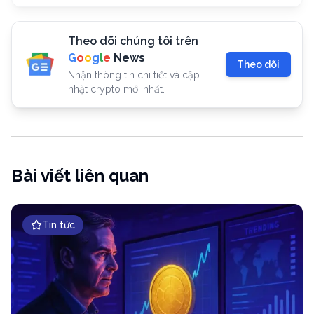
Theo dõi chúng tôi trên
G
o
o
g
l
e
News
Theo dõi
Nhận thông tin chi tiết và cập
nhật crypto mới nhất.
Bài viết liên quan
Tin tức