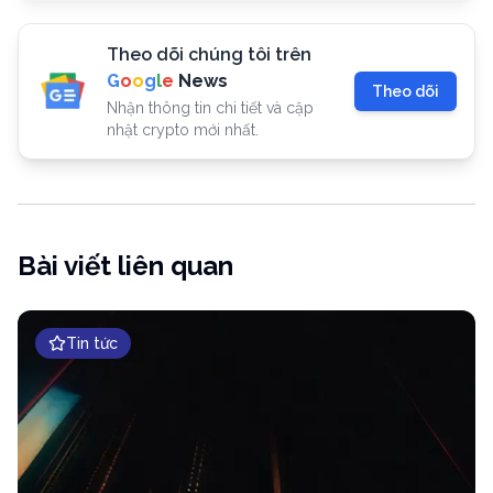
Theo dõi chúng tôi trên
G
o
o
g
l
e
News
Theo dõi
Nhận thông tin chi tiết và cập
nhật crypto mới nhất.
Bài viết liên quan
Tin tức