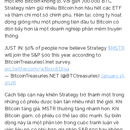
một kho Bitcoin khổng lồ. Với gần 700.000 BTC,
Strategy nắm giữ nhiều Bitcoin hơn hầu hết các ETF
và thậm chí một số chính phủ. Hiện tại, công ty hoạt
động giống như một phương tiện đầu tư Bitcoin có
đòn bẩy hơn là một doanh nghiệp phần mềm truyền
thống.
JUST IN: 50% of people now believe Strategy
$MSTR
will join the S&P 500 this year, according to
BitcoinTreasuries(.)net survey.
pic.twitter.com/wBxsc6Dl9a
— BitcoinTreasuries.NET (@BTCtreasuries)
January 15,
2026
Cách tiếp cận này khiến Strategy trở thành một trong
những cổ phiếu được bàn tán nhiều nhất thế giới. Khi
Bitcoin tăng giá, MSTR thường tăng nhanh hơn. Khi
Bitcoin giảm, cổ phiếu có thể lao dốc mạnh. Sự biến
động này là một phần lớn trong cuộc tranh luận về
việc liệu nó có phù hợp gia nhập S&P 500 hay không.