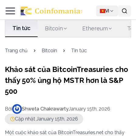
VI
Tin tức
Bitcoin
Ethereum
Tet
Trang chủ
Bitcoin
Tin tức
Khảo sát của BitcoinTreasuries cho
thấy 50% ủng hộ MSTR hơn là S&P
500
Bởi
Shweta Chakrawarty
January 15th, 2026
Cập nhật January 15th, 2026
Một cuộc khảo sát của BitcoinTreasuries.net cho thấy