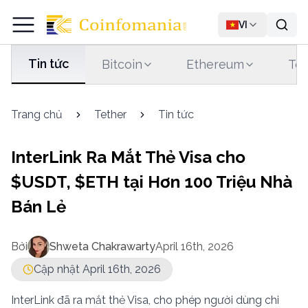
VI
Tin tức
Bitcoin
Ethereum
Tet
Trang chủ
Tether
Tin tức
InterLink Ra Mắt Thẻ Visa cho
$USDT, $ETH tại Hơn 100 Triệu Nhà
Bán Lẻ
Bởi
Shweta Chakrawarty
April 16th, 2026
Cập nhật April 16th, 2026
InterLink đã ra mắt thẻ Visa, cho phép người dùng chi