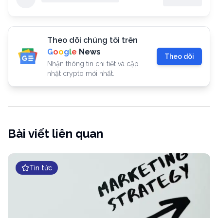
Theo dõi chúng tôi trên
G
o
o
g
l
e
News
Theo dõi
Nhận thông tin chi tiết và cập
nhật crypto mới nhất.
Bài viết liên quan
Tin tức