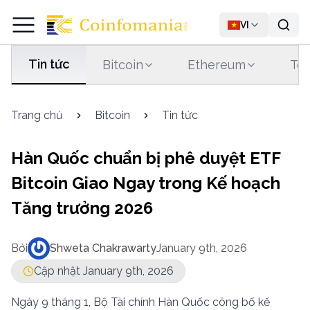
VI
Tin tức
Bitcoin
Ethereum
Tet
Trang chủ
Bitcoin
Tin tức
Hàn Quốc chuẩn bị phê duyệt ETF
Bitcoin Giao Ngay trong Kế hoạch
Tăng trưởng 2026
Bởi
Shweta Chakrawarty
January 9th, 2026
Cập nhật January 9th, 2026
Ngày 9 tháng 1, Bộ Tài chính Hàn Quốc công bố kế