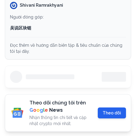
Shivani Ramrakhyani
Người đóng góp:
吴说区块链
Đọc thêm về hướng dẫn biên tập & tiêu chuẩn của chúng
tôi tại đây.
Theo dõi chúng tôi trên
G
o
o
g
l
e
News
Theo dõi
Nhận thông tin chi tiết và cập
nhật crypto mới nhất.