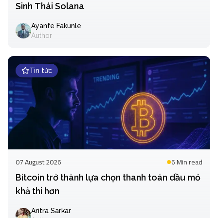
Sinh Thái Solana
Ayanfe Fakunle
Author
Tin tức
07 August 2026
6 Min
read
Bitcoin trở thành lựa chọn thanh toán dầu mỏ
khả thi hơn
Aritra Sarkar