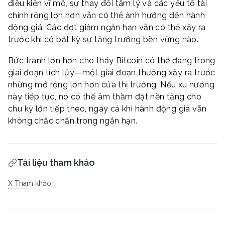
điều kiện vĩ mô, sự thay đổi tâm lý và các yếu tố tài
chính rộng lớn hơn vẫn có thể ảnh hưởng đến hành
động giá. Các đợt giảm ngắn hạn vẫn có thể xảy ra
trước khi có bất kỳ sự tăng trưởng bền vững nào.
Bức tranh lớn hơn cho thấy Bitcoin có thể đang trong
giai đoạn tích lũy—một giai đoạn thường xảy ra trước
những mở rộng lớn hơn của thị trường. Nếu xu hướng
này tiếp tục, nó có thể âm thầm đặt nền tảng cho
chu kỳ lớn tiếp theo, ngay cả khi hành động giá vẫn
không chắc chắn trong ngắn hạn.
Tài liệu tham khảo
X Tham khảo