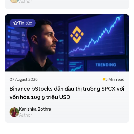
Author
Tin tức
07 August 2026
5 Min
read
Binance bStocks dẫn đầu thị trường SPCX với
vốn hóa 109,9 triệu USD
Kanishka Bothra
Author