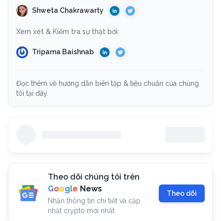
Shweta Chakrawarty
Xem xét & Kiểm tra sự thật bởi:
Triparna Baishnab
Đọc thêm về hướng dẫn biên tập & tiêu chuẩn của chúng
tôi tại đây.
Theo dõi chúng tôi trên
G
o
o
g
l
e
News
Theo dõi
Nhận thông tin chi tiết và cập
nhật crypto mới nhất.