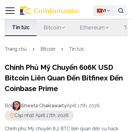
VI
Tin tức
Bitcoin
Ethereum
Tet
Trang chủ
Bitcoin
Tin tức
Chính Phủ Mỹ Chuyển 606K USD
Bitcoin Liên Quan Đến Bitfinex Đến
Coinbase Prime
Bởi
Shweta Chakrawarty
April 17th, 2026
Cập nhật April 17th, 2026
Chính phủ Mỹ chuyển 8.2 BTC liên quan đến vụ hack