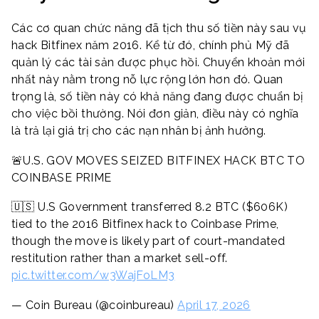
Các cơ quan chức năng đã tịch thu số tiền này sau vụ
hack Bitfinex năm 2016. Kể từ đó, chính phủ Mỹ đã
quản lý các tài sản được phục hồi. Chuyển khoản mới
nhất này nằm trong nỗ lực rộng lớn hơn đó. Quan
trọng là, số tiền này có khả năng đang được chuẩn bị
cho việc bồi thường. Nói đơn giản, điều này có nghĩa
là trả lại giá trị cho các nạn nhân bị ảnh hưởng.
🚨U.S. GOV MOVES SEIZED BITFINEX HACK BTC TO
COINBASE PRIME
🇺🇸 U.S Government transferred 8.2 BTC ($606K)
tied to the 2016 Bitfinex hack to Coinbase Prime,
though the move is likely part of court-mandated
restitution rather than a market sell-off.
pic.twitter.com/w3WajFoLM3
— Coin Bureau (@coinbureau)
April 17, 2026