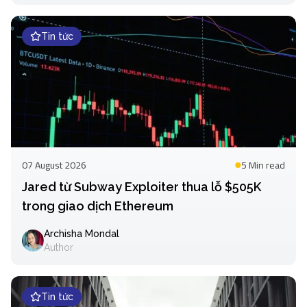
Tin tức
07 August 2026
5 Min
read
Jared từ Subway Exploiter thua lỗ $505K
trong giao dịch Ethereum
Archisha Mondal
Author
Tin tức