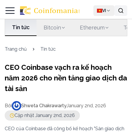
VI
Tin tức
Bitcoin
Ethereum
Tet
Trang chủ
Tin tức
CEO Coinbase vạch ra kế hoạch
năm 2026 cho nền tảng giao dịch đa
tài sản
Bởi
Shweta Chakrawarty
January 2nd, 2026
Cập nhật January 2nd, 2026
CEO của Coinbase đã công bố kế hoạch "Sàn giao dịch