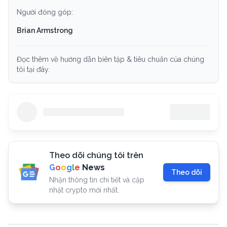
Người đóng góp:
Brian Armstrong
Đọc thêm về hướng dẫn biên tập & tiêu chuẩn của chúng
tôi tại đây.
Theo dõi chúng tôi trên
G
o
o
g
l
e
News
Theo dõi
Nhận thông tin chi tiết và cập
nhật crypto mới nhất.