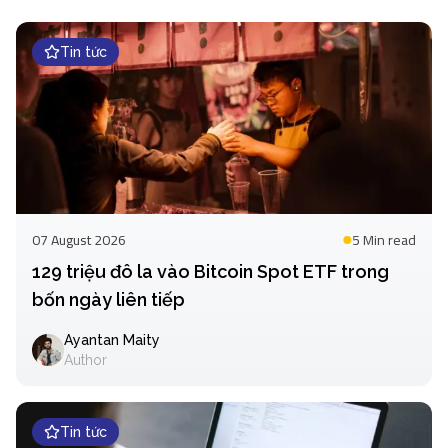
Tin tức
07 August 2026
5 Min
read
129 triệu đô la vào Bitcoin Spot ETF trong
bốn ngày liên tiếp
Ayantan Maity
Author
Tin tức