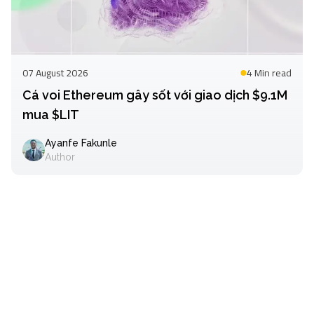
07 August 2026
4 Min
read
Cá voi Ethereum gây sốt với giao dịch $9.1M
mua $LIT
Ayanfe Fakunle
Author