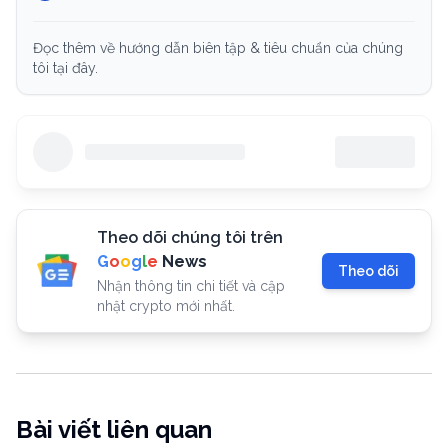
Đọc thêm về hướng dẫn biên tập & tiêu chuẩn của chúng
tôi tại đây.
Theo dõi chúng tôi trên
G
o
o
g
l
e
News
Theo dõi
Nhận thông tin chi tiết và cập
nhật crypto mới nhất.
Bài viết liên quan