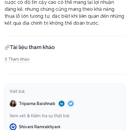
cược có độ tin cậy cao có thể mang lại lợi nhuận
đáng kể, nhưng chúng cũng mang theo khả năng
thua lỗ lớn tương tự, đặc biệt khi liên quan đến những
kết quả địa chính trị không thể đoán trước.
Tài liệu tham khảo
X Tham khảo
Viết bởi:
Triparna Baishnab
Xem xét & Kiểm tra sự thật bởi:
Shivani Ramrakhyani