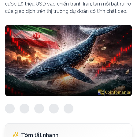
cược 1,5 triệu USD vào chiến tranh Iran, làm nổi bật rủi ro
của giao dịch trên thị trường dự đoán có tính chất cao.
Tóm tắt nhanh