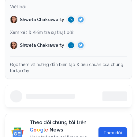
Viết bởi:
Shweta Chakrawarty
Xem xét & Kiểm tra sự thật bởi:
Shweta Chakrawarty
Đọc thêm về hướng dẫn biên tập & tiêu chuẩn của chúng
tôi tại đây.
Theo dõi chúng tôi trên
G
o
o
g
l
e
News
Theo dõi