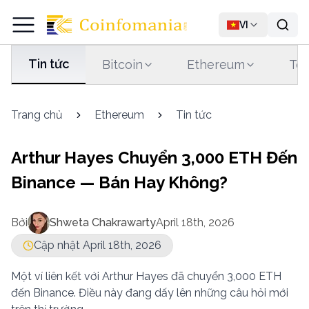
VI
Tin tức
Bitcoin
Ethereum
Tet
Trang chủ
Ethereum
Tin tức
Arthur Hayes Chuyển 3,000 ETH Đến
Binance — Bán Hay Không?
Bởi
Shweta Chakrawarty
April 18th, 2026
Cập nhật April 18th, 2026
Một ví liên kết với Arthur Hayes đã chuyển 3,000 ETH
đến Binance. Điều này đang dấy lên những câu hỏi mới