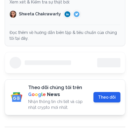
Xem xét & Kiểm tra sự thật bởi:
Shweta Chakrawarty
Đọc thêm về hướng dẫn biên tập & tiêu chuẩn của chúng
tôi tại đây.
Theo dõi chúng tôi trên
G
o
o
g
l
e
News
Theo dõi
Nhận thông tin chi tiết và cập
nhật crypto mới nhất.