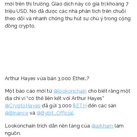
mới trên thị trường. Giao dịch này có giá trị khoảng 7
triệu USD. Nó đã được các nhà phân tích trên chuỗi
theo dõi và nhanh chóng thu hút sự chú ý trong cộng
đồng crypto.
Arthur Hayes vừa bán 3,000 Ether…?
Một báo cáo mới từ
@lookonchain
cho biết rằng một
địa chỉ ví “có thể liên kết với Arthur Hayes”
@CryptoHayes
đã gửi 3,000
$ETH
đến các sàn
@Binance
và
@Bybit_Official
.
Lookonchain trích dẫn nền tảng của
@arkham
làm
nguồn.