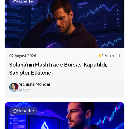
Haberler
07 August 2026
3 Min
read
Solana’nın FlashTrade Borsası Kapatıldı,
Sahipler Etkilendi
Archisha Mondal
Author
Haberler