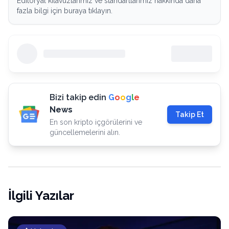
Editöryal kılavuzlarımız ve standartlarımız hakkında daha
fazla bilgi için buraya tıklayın.
Bizi takip edin
G
o
o
g
l
e
News
Takip Et
En son kripto içgörülerini ve
güncellemelerini alın.
İlgili Yazılar