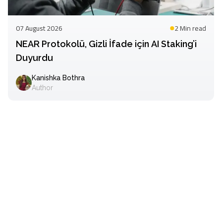
07 August 2026
2 Min
read
NEAR Protokolü, Gizli İfade için AI Staking’i
Duyurdu
Kanishka Bothra
Author