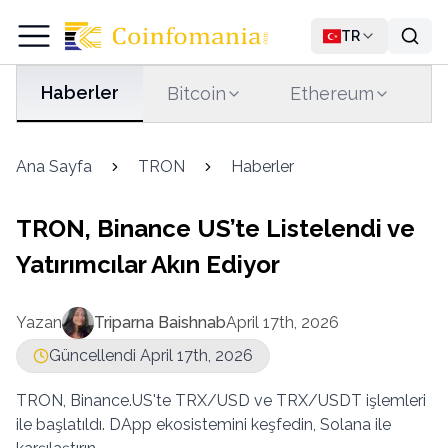
TR
Haberler
Bitcoin
Ethereum
T
Ana Sayfa
TRON
Haberler
TRON, Binance US’te Listelendi ve
Yatırımcılar Akın Ediyor
Yazan
Triparna Baishnab
April 17th, 2026
Güncellendi April 17th, 2026
TRON, Binance.US'te TRX/USD ve TRX/USDT işlemleri
ile başlatıldı. DApp ekosistemini keşfedin, Solana ile