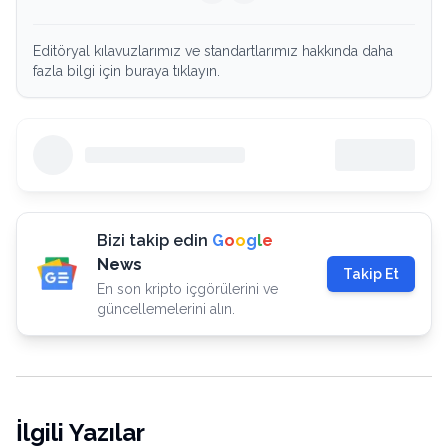
Editöryal kılavuzlarımız ve standartlarımız hakkında daha
fazla bilgi için buraya tıklayın.
Bizi takip edin
G
o
o
g
l
e
News
Takip Et
En son kripto içgörülerini ve
güncellemelerini alın.
İlgili Yazılar