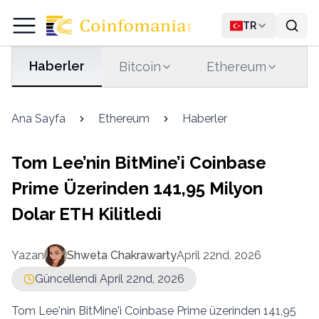
TR
Haberler
Bitcoin
Ethereum
T
Ana Sayfa
Ethereum
Haberler
Tom Lee’nin BitMine’i Coinbase
Prime Üzerinden 141,95 Milyon
Dolar ETH Kilitledi
Yazan
Shweta Chakrawarty
April 22nd, 2026
Güncellendi April 22nd, 2026
Tom Lee'nin BitMine'i Coinbase Prime üzerinden 141,95