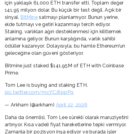
için yaklaşık 61.000 ETH transfer etti. Toplam değer
141,95 milyon dolar. Bu küçük bir test değil. Açık bir
sinyal.
BitMine
satmayı planlamıyor. Bunun yerine,
elde tutmayı ve getiri kazanmayı tercih ediyor.
Staking, varlıkları ağın desteklenmesi için kilitlemek
anlamına geliyor. Bunun karşılığında, varlık sahibi
ödüller kazanıyor. Dolayısıyla, bu hamle Ethereum’un
geleceğine olan güveni gösteriyor.
Bitmine just staked $141.95M of ETH with Coinbase
Prime.
Tom Lee is buying and staking ETH.
pic.twitter.com/mcYCJ6ppPq
— Arkham (@arkham)
April 22, 2026
Daha da önemlisi, Tom Lee sürekli olarak maruziyetini
artırıyor. Kısa vadeli fiyat hareketlerine tepki vermiyor.
Zamanla bir pozisyon inşa ediyor ve burada işler