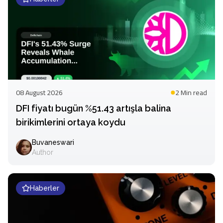
08 August 2026
2 Min
read
DFI fiyatı bugün %51.43 artışla balina
birikimlerini ortaya koydu
Buvaneswari
Author
Haberler