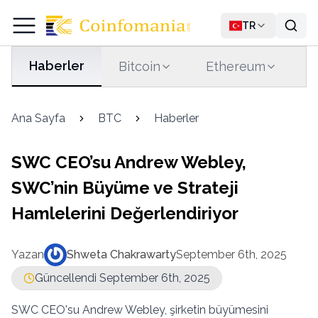
TR
Haberler
Bitcoin
Ethereum
T
Ana Sayfa
BTC
Haberler
SWC CEO’su Andrew Webley,
SWC’nin Büyüme ve Strateji
Hamlelerini Değerlendiriyor
Yazan
Shweta Chakrawarty
September 6th, 2025
Güncellendi September 6th, 2025
SWC CEO'su Andrew Webley, şirketin büyümesini