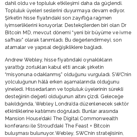
dahil oldu ve topluluk etkileşimi daha da güçlendi.
Topluluk üyeleri seslerini duyurmaya devam ediyor.
Şirketin hisse fiyatındaki son zayıflığa rağmen
iyimserliklerini koruyorlar. Destekçilerden biri olan Dr
Bitcoin MD, mevcut dönemi “yeni bir büyüme ve ivme
safhası” olarak tanımladı. Bu değerlendirmeyi, son
atamalar ve yapısal değişikliklere bağladı.
Andrew Webley, hisse fiyatındaki oynaklıkların
yarattığı zorlukları kabul etti ancak şirketin
“misyonuna odaklanmış” olduğunu vurguladı. SWC’nin
yolculuğunun hâlâ erken aşamalarında olduğunu
yineledi. Hissedarların ve topluluk üyelerinin sürekli
desteğinin değerli olduğunun altını çizdi. Geleceğe
bakıldığında, Webley Londra’da düzenlenecek sektör
etkinliklerine katılımını doğruladı. Bunlar arasında
Mansion House’daki The Digital Commonwealth
konferansı ile Stroud’daki The Feast + Bitcoin
buluşması bulunuyor. Webley, SWC’nin stratejisinin,