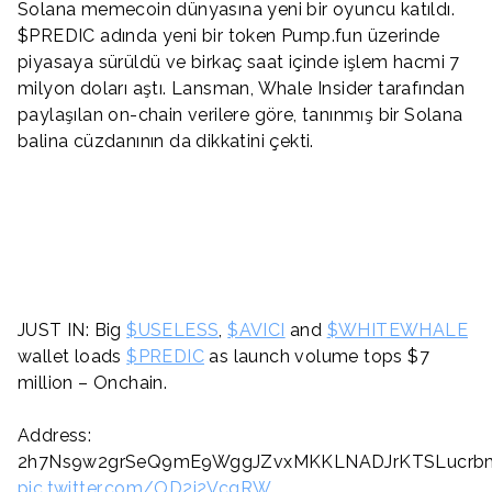
Solana memecoin dünyasına yeni bir oyuncu katıldı.
$PREDIC adında yeni bir token Pump.fun üzerinde
piyasaya sürüldü ve birkaç saat içinde işlem hacmi 7
milyon doları aştı. Lansman, Whale Insider tarafından
paylaşılan on-chain verilere göre, tanınmış bir Solana
balina cüzdanının da dikkatini çekti.
JUST IN: Big
$USELESS
,
$AVICI
and
$WHITEWHALE
wallet loads
$PREDIC
as launch volume tops $7
million – Onchain.
Address:
2h7Ns9w2grSeQ9mE9WggJZvxMKKLNADJrKTSLucrb
pic.twitter.com/OD2j2VcqRW