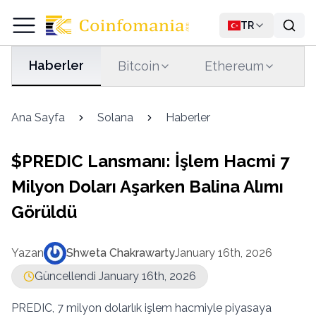
TR
Haberler
Bitcoin
Ethereum
T
Ana Sayfa
Solana
Haberler
$PREDIC Lansmanı: İşlem Hacmi 7
Milyon Doları Aşarken Balina Alımı
Görüldü
Yazan
Shweta Chakrawarty
January 16th, 2026
Güncellendi January 16th, 2026
PREDIC, 7 milyon dolarlık işlem hacmiyle piyasaya