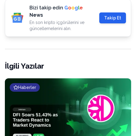
Bizi takip edin
G
o
o
g
l
e
News
Takip Et
En son kripto içgörülerini ve
güncellemelerini alın.
İlgili Yazılar
Haberler