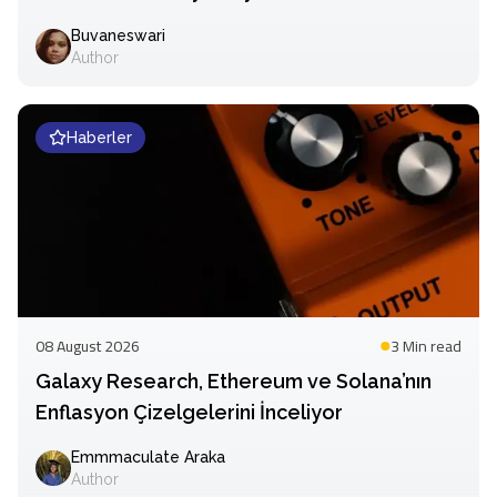
Buvaneswari
Author
Haberler
08 August 2026
3 Min
read
Galaxy Research, Ethereum ve Solana’nın
Enflasyon Çizelgelerini İnceliyor
Emmmaculate Araka
Author