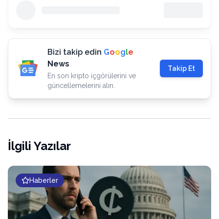
Bizi takip edin
G
o
o
g
l
e
News
Takip Et
En son kripto içgörülerini ve
güncellemelerini alın.
İlgili Yazılar
Haberler