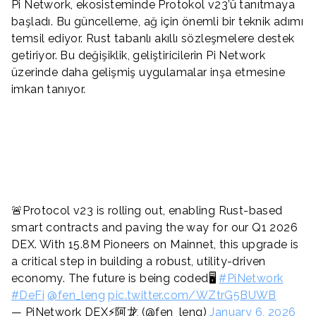
Pi Network, ekosisteminde Protokol v23’ü tanıtmaya
başladı. Bu güncelleme, ağ için önemli bir teknik adımı
temsil ediyor. Rust tabanlı akıllı sözleşmelere destek
getiriyor. Bu değişiklik, geliştiricilerin Pi Network
üzerinde daha gelişmiş uygulamalar inşa etmesine
imkan tanıyor.
🚨Protocol v23 is rolling out, enabling Rust-based
smart contracts and paving the way for our Q1 2026
DEX. With 15.8M Pioneers on Mainnet, this upgrade is
a critical step in building a robust, utility-driven
economy. The future is being coded🖥
#PiNetwork
#DeFi
@fen_leng
pic.twitter.com/WZtrG5BUWB
— PiNetwork DEX⚡️阿龙 (@fen_leng)
January 6, 2026