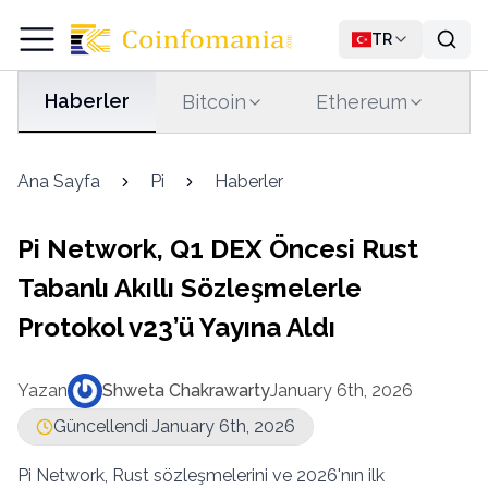
TR
Haberler
Bitcoin
Ethereum
T
Ana Sayfa
Pi
Haberler
Pi Network, Q1 DEX Öncesi Rust
Tabanlı Akıllı Sözleşmelerle
Protokol v23’ü Yayına Aldı
Yazan
Shweta Chakrawarty
January 6th, 2026
Güncellendi January 6th, 2026
Pi Network, Rust sözleşmelerini ve 2026'nın ilk