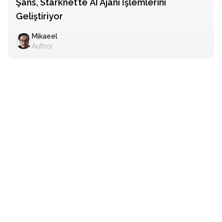
Şans, Starknet’te AI Ajanı İşlemlerini
Geliştiriyor
Mikaeel
Author