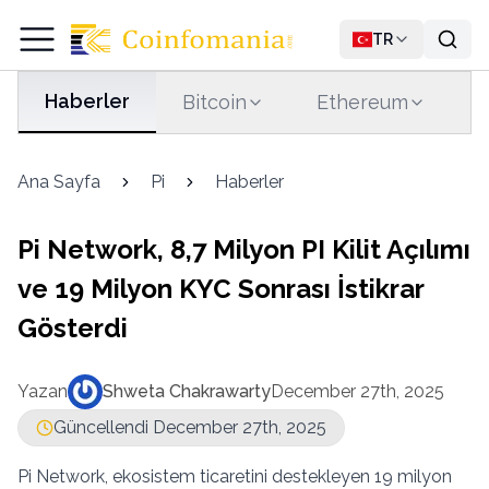
TR
Haberler
Bitcoin
Ethereum
T
Ana Sayfa
Pi
Haberler
Pi Network, 8,7 Milyon PI Kilit Açılımı
ve 19 Milyon KYC Sonrası İstikrar
Gösterdi
Yazan
Shweta Chakrawarty
December 27th, 2025
Güncellendi December 27th, 2025
Pi Network, ekosistem ticaretini destekleyen 19 milyon