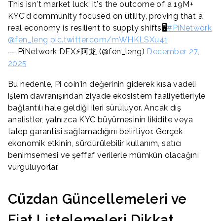
This isn't market luck; it's the outcome of a 19M+
KYC'd community focused on utility, proving that a
real economy is resilient to supply shifts🖥
#PiNetwork
@fen_leng
pic.twitter.com/mWHKLSXu41
— PiNetwork DEX⚡️阿龙 (@fen_leng)
December 27,
2025
Bu nedenle, Pi coin’in değerinin giderek kısa vadeli
işlem davranışından ziyade ekosistem faaliyetleriyle
bağlantılı hale geldiği ileri sürülüyor. Ancak dış
analistler, yalnızca KYC büyümesinin likidite veya
talep garantisi sağlamadığını belirtiyor. Gerçek
ekonomik etkinin, sürdürülebilir kullanım, satıcı
benimsemesi ve şeffaf verilerle mümkün olacağını
vurguluyorlar.
Cüzdan Güncellemeleri ve
Fiat Listelemeleri Dikkat