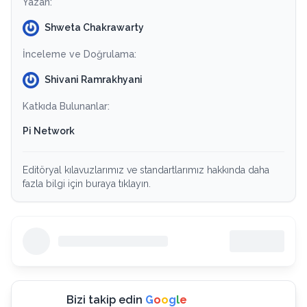
Yazan:
Shweta Chakrawarty
İnceleme ve Doğrulama:
Shivani Ramrakhyani
Katkıda Bulunanlar:
Pi Network
Editöryal kılavuzlarımız ve standartlarımız hakkında daha
fazla bilgi için buraya tıklayın.
Bizi takip edin
G
o
o
g
l
e