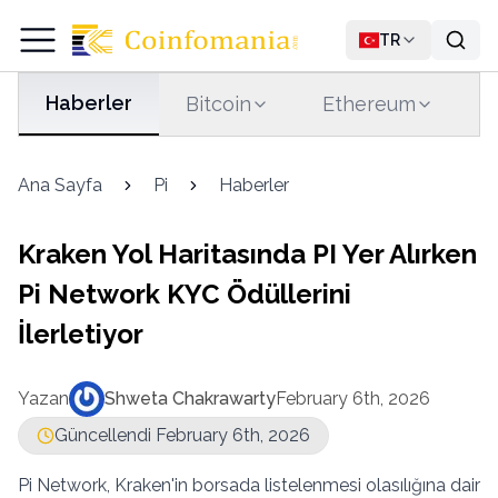
TR
Haberler
Bitcoin
Ethereum
T
Ana Sayfa
Pi
Haberler
Kraken Yol Haritasında PI Yer Alırken
Pi Network KYC Ödüllerini
İlerletiyor
Yazan
Shweta Chakrawarty
February 6th, 2026
Güncellendi February 6th, 2026
Pi Network, Kraken'in borsada listelenmesi olasılığına dair