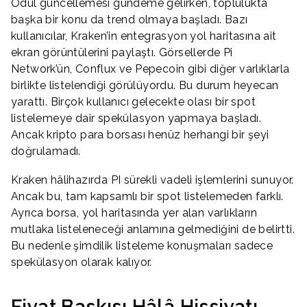
Ödül güncellemesi gündeme gelirken, toplulukta
başka bir konu da trend olmaya başladı. Bazı
kullanıcılar, Kraken’in entegrasyon yol haritasına ait
ekran görüntülerini paylaştı. Görsellerde Pi
Network’ün, Conflux ve Pepecoin gibi diğer varlıklarla
birlikte listelendiği görülüyordu. Bu durum heyecan
yarattı. Birçok kullanıcı gelecekte olası bir spot
listelemeye dair spekülasyon yapmaya başladı.
Ancak kripto para borsası henüz herhangi bir şeyi
doğrulamadı.
Kraken hâlihazırda PI sürekli vadeli işlemlerini sunuyor.
Ancak bu, tam kapsamlı bir spot listelemeden farklı.
Ayrıca borsa, yol haritasında yer alan varlıkların
mutlaka listeleneceği anlamına gelmediğini de belirtti.
Bu nedenle şimdilik listeleme konuşmaları sadece
spekülasyon olarak kalıyor.
Fiyat Baskısı Hâlâ Hissiyatı