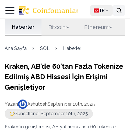
TR
Haberler
Bitcoin
Ethereum
T
Ana Sayfa
SOL
Haberler
Kraken, AB’de 60’tan Fazla Tokenize
Edilmiş ABD Hissesi İçin Erişimi
Genişletiyor
Yazan
Ashutosh
September 10th, 2025
Güncellendi September 10th, 2025
Kraken'in genişlemesi, AB yatırımcılarına 60 tokenize