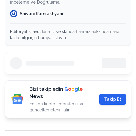
İnceleme ve Doğrulama:
Shivani Ramrakhyani
Editöryal kılavuzlarımız ve standartlarımız hakkında daha
fazla bilgi için buraya tıklayın.
Bizi takip edin
G
o
o
g
l
e
News
Takip Et
En son kripto içgörülerini ve
güncellemelerini alın.