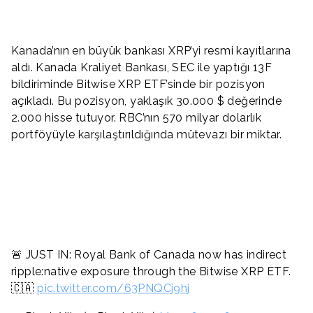
Kanada’nın en büyük bankası XRP’yi resmi kayıtlarına
aldı. Kanada Kraliyet Bankası, SEC ile yaptığı 13F
bildiriminde Bitwise XRP ETF’sinde bir pozisyon
açıkladı. Bu pozisyon, yaklaşık 30.000 $ değerinde
2.000 hisse tutuyor. RBC’nın 570 milyar dolarlık
portföyüyle karşılaştırıldığında mütevazı bir miktar.
🚨 JUST IN: Royal Bank of Canada now has indirect
ripple:native exposure through the Bitwise XRP ETF.
🇨🇦
pic.twitter.com/63PNQCj9hj