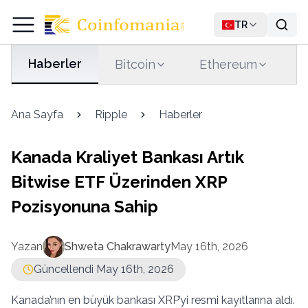
TR
Haberler
Bitcoin
Ethereum
T
Ana Sayfa
Ripple
Haberler
Kanada Kraliyet Bankası Artık
Bitwise ETF Üzerinden XRP
Pozisyonuna Sahip
Yazan
Shweta Chakrawarty
May 16th, 2026
Güncellendi May 16th, 2026
Kanada’nın en büyük bankası XRP’yi resmi kayıtlarına aldı.