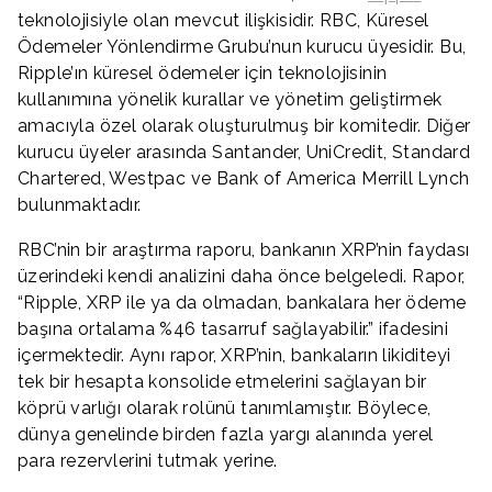
teknolojisiyle olan mevcut ilişkisidir. RBC, Küresel
Ödemeler Yönlendirme Grubu’nun kurucu üyesidir. Bu,
Ripple’ın küresel ödemeler için teknolojisinin
kullanımına yönelik kurallar ve yönetim geliştirmek
amacıyla özel olarak oluşturulmuş bir komitedir. Diğer
kurucu üyeler arasında Santander, UniCredit, Standard
Chartered, Westpac ve Bank of America Merrill Lynch
bulunmaktadır.
RBC’nin bir araştırma raporu, bankanın XRP’nin faydası
üzerindeki kendi analizini daha önce belgeledi. Rapor,
“Ripple, XRP ile ya da olmadan, bankalara her ödeme
başına ortalama %46 tasarruf sağlayabilir.” ifadesini
içermektedir. Aynı rapor, XRP’nin, bankaların likiditeyi
tek bir hesapta konsolide etmelerini sağlayan bir
köprü varlığı olarak rolünü tanımlamıştır. Böylece,
dünya genelinde birden fazla yargı alanında yerel
para rezervlerini tutmak yerine.