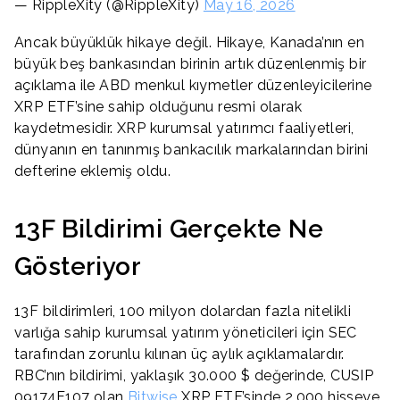
— RippleXity (@RippleXity)
May 16, 2026
Ancak büyüklük hikaye değil. Hikaye, Kanada’nın en
büyük beş bankasından birinin artık düzenlenmiş bir
açıklama ile ABD menkul kıymetler düzenleyicilerine
XRP ETF’sine sahip olduğunu resmi olarak
kaydetmesidir. XRP kurumsal yatırımcı faaliyetleri,
dünyanın en tanınmış bankacılık markalarından birini
defterine eklemiş oldu.
13F Bildirimi Gerçekte Ne
Gösteriyor
13F bildirimleri, 100 milyon dolardan fazla nitelikli
varlığa sahip kurumsal yatırım yöneticileri için SEC
tarafından zorunlu kılınan üç aylık açıklamalardır.
RBC’nın bildirimi, yaklaşık 30.000 $ değerinde, CUSIP
09174F107 olan
Bitwise
XRP ETF’sinde 2.000 hisseye