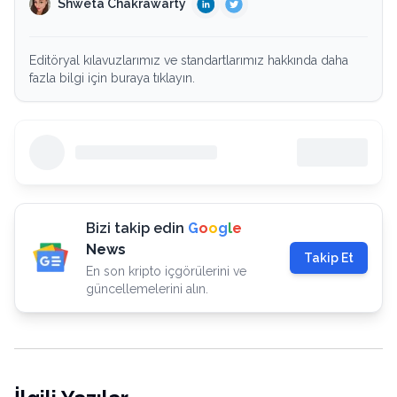
Shweta Chakrawarty
Editöryal kılavuzlarımız ve standartlarımız hakkında daha
fazla bilgi için buraya tıklayın.
Bizi takip edin
G
o
o
g
l
e
News
Takip Et
En son kripto içgörülerini ve
güncellemelerini alın.