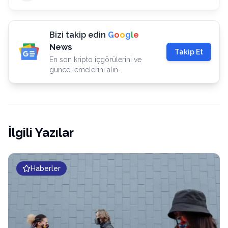
Bizi takip edin
G
o
o
g
l
e
News
Takip Et
En son kripto içgörülerini ve
güncellemelerini alın.
İlgili Yazılar
Haberler