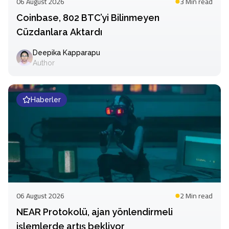
06 August 2026
3 Min
read
Coinbase, 802 BTC’yi Bilinmeyen
Cüzdanlara Aktardı
Deepika Kapparapu
Author
Haberler
06 August 2026
2 Min
read
NEAR Protokolü, ajan yönlendirmeli
işlemlerde artış bekliyor