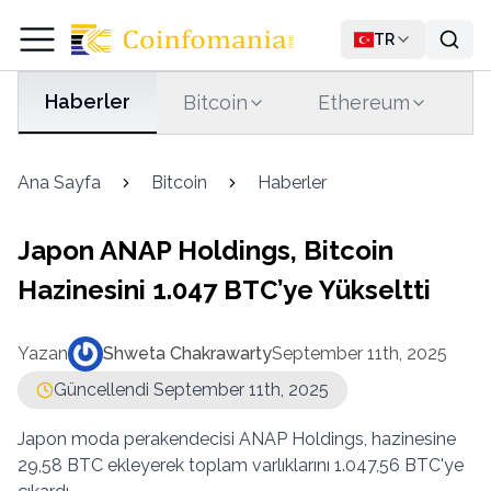
TR
Haberler
Bitcoin
Ethereum
T
Ana Sayfa
Bitcoin
Haberler
Japon ANAP Holdings, Bitcoin
Hazinesini 1.047 BTC’ye Yükseltti
Yazan
Shweta Chakrawarty
September 11th, 2025
Güncellendi September 11th, 2025
Japon moda perakendecisi ANAP Holdings, hazinesine
29,58 BTC ekleyerek toplam varlıklarını 1.047,56 BTC'ye