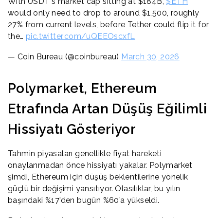
With USDT's market cap sitting at $184B,
$ETH
would only need to drop to around $1,500, roughly
27% from current levels, before Tether could flip it for
the…
pic.twitter.com/uQEEOscxfL
— Coin Bureau (@coinbureau)
March 30, 2026
Polymarket, Ethereum
Etrafında Artan Düşüş Eğilimli
Hissiyatı Gösteriyor
Tahmin piyasaları genellikle fiyat hareketi
onaylanmadan önce hissiyatı yakalar. Polymarket
şimdi, Ethereum için düşüş beklentilerine yönelik
güçlü bir değişimi yansıtıyor. Olasılıklar, bu yılın
başındaki %17’den bugün %60’a yükseldi.