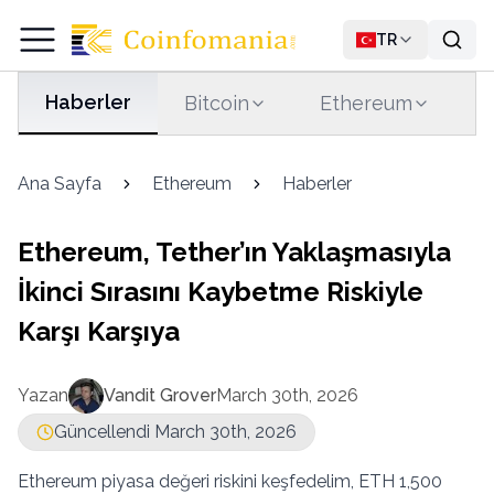
TR
Haberler
Bitcoin
Ethereum
T
Ana Sayfa
Ethereum
Haberler
Ethereum, Tether’ın Yaklaşmasıyla
İkinci Sırasını Kaybetme Riskiyle
Karşı Karşıya
Yazan
Vandit Grover
March 30th, 2026
Güncellendi March 30th, 2026
Ethereum piyasa değeri riskini keşfedelim, ETH 1,500