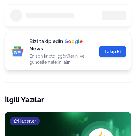
Bizi takip edin
G
o
o
g
l
e
News
Takip Et
En son kripto içgörülerini ve
güncellemelerini alın.
İlgili Yazılar
Haberler