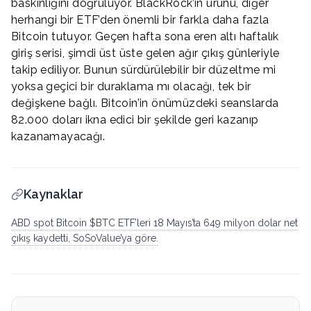
baskınlığını doğruluyor. BlackRock’ın ürünü, diğer
herhangi bir ETF’den önemli bir farkla daha fazla
Bitcoin tutuyor. Geçen hafta sona eren altı haftalık
giriş serisi, şimdi üst üste gelen ağır çıkış günleriyle
takip ediliyor. Bunun sürdürülebilir bir düzeltme mi
yoksa geçici bir duraklama mı olacağı, tek bir
değişkene bağlı. Bitcoin’in önümüzdeki seanslarda
82.000 doları ikna edici bir şekilde geri kazanıp
kazanamayacağı.
Kaynaklar
ABD spot Bitcoin $BTC ETF’leri 18 Mayıs’ta 649 milyon dolar net
çıkış kaydetti, SoSoValue’ya göre.