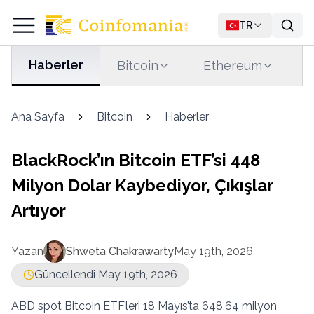
TR
Haberler
Bitcoin
Ethereum
T
Ana Sayfa
Bitcoin
Haberler
BlackRock’ın Bitcoin ETF’si 448
Milyon Dolar Kaybediyor, Çıkışlar
Artıyor
Yazan
Shweta Chakrawarty
May 19th, 2026
Güncellendi May 19th, 2026
ABD spot Bitcoin ETF’leri 18 Mayıs’ta 648,64 milyon