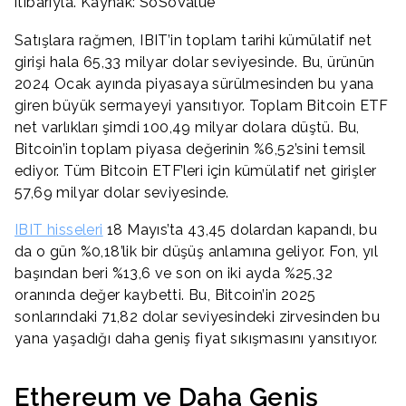
itibarıyla. Kaynak: SoSoValue
Satışlara rağmen, IBIT’in toplam tarihi kümülatif net
girişi hala 65,33 milyar dolar seviyesinde. Bu, ürünün
2024 Ocak ayında piyasaya sürülmesinden bu yana
giren büyük sermayeyi yansıtıyor. Toplam Bitcoin ETF
net varlıkları şimdi 100,49 milyar dolara düştü. Bu,
Bitcoin’in toplam piyasa değerinin %6,52’sini temsil
ediyor. Tüm Bitcoin ETF’leri için kümülatif net girişler
57,69 milyar dolar seviyesinde.
IBIT hisseleri
18 Mayıs’ta 43,45 dolardan kapandı, bu
da o gün %0,18’lik bir düşüş anlamına geliyor. Fon, yıl
başından beri %13,6 ve son on iki ayda %25,32
oranında değer kaybetti. Bu, Bitcoin’in 2025
sonlarındaki 71,82 dolar seviyesindeki zirvesinden bu
yana yaşadığı daha geniş fiyat sıkışmasını yansıtıyor.
Ethereum ve Daha Geniş