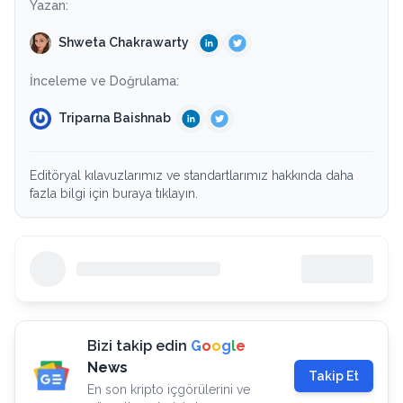
Yazan:
Shweta Chakrawarty
İnceleme ve Doğrulama:
Triparna Baishnab
Editöryal kılavuzlarımız ve standartlarımız hakkında daha
fazla bilgi için buraya tıklayın.
Bizi takip edin
G
o
o
g
l
e
News
Takip Et
En son kripto içgörülerini ve