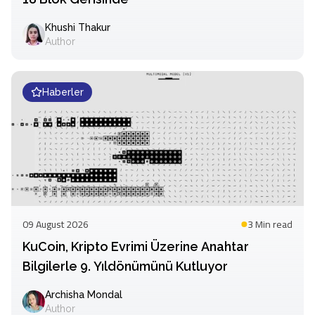
Khushi Thakur
Author
Haberler
09 August 2026
3 Min
read
KuCoin, Kripto Evrimi Üzerine Anahtar
Bilgilerle 9. Yıldönümünü Kutluyor
Archisha Mondal
Author