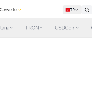
 Converter
TR
lana
TRON
USDCoin
Cardano