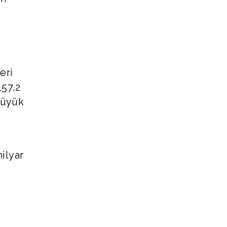
eri
157,2
 büyük
ilyar