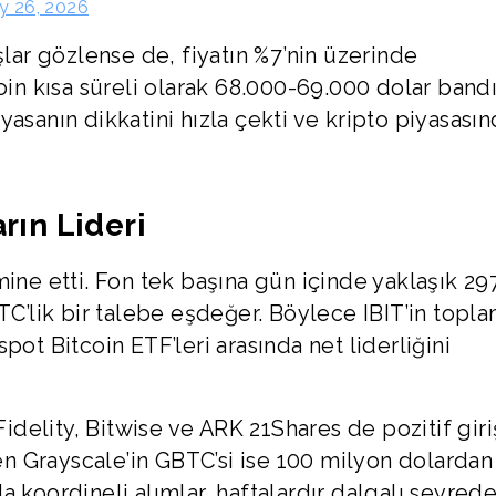
y 26, 2026
şlar gözlense de, fiyatın %7’nin üzerinde
coin kısa süreli olarak 68.000-69.000 dolar band
asanın dikkatini hızla çekti ve kripto piyasası
rın Lideri
mine etti. Fon tek başına gün içinde yaklaşık 29
TC’lik bir talebe eşdeğer. Böylece IBIT’in topl
 spot Bitcoin ETF’leri arasında net liderliğini
Fidelity, Bitwise ve ARK 21Shares de pozitif giri
ren Grayscale’in GBTC’si ise 100 milyon dolardan
nda koordineli alımlar, haftalardır dalgalı seyred