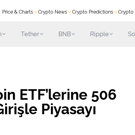
Price & Charts
Crypto News
Crypto Predictions
Crypto
m
Tether
BNB
Ripple
So
in ETF’lerine 506
irişle Piyasayı