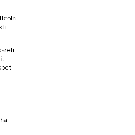
itcoin
kli
şareti
i.
spot
aha