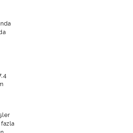
ında
nda
7,4
am
şler
 fazla
en