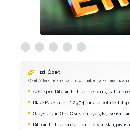
Hızlı Özet
Özet AI tarafından oluşturuldu, haber odası tarafından i
ABD spot Bitcoin ETF'lerine son üç haftanın en 
BlackRock'ın IBIT'i 297,4 milyon dolarlık tal
Grayscale'in GBTC'si, sermaye çıkışı serisini k
Bitcoin ETF'lerinin toplam net varlıkları, piyas