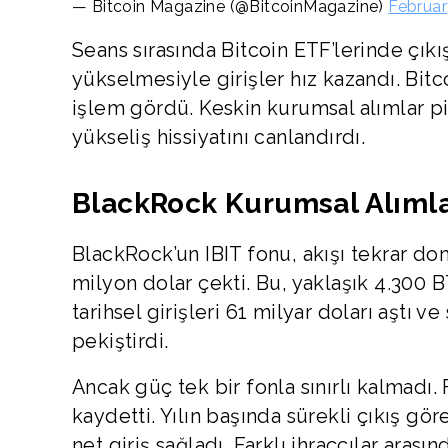
— Bitcoin Magazine (@BitcoinMagazine)
Februar
Seans sırasında Bitcoin ETF’lerinde çıkı
yükselmesiyle girişler hız kazandı. Bit
işlem gördü. Keskin kurumsal alımlar piy
yükseliş hissiyatını canlandırdı.
BlackRock Kurumsal Alımla
BlackRock’un IBIT fonu, akışı tekrar do
milyon dolar çekti. Bu, yaklaşık 4.300 B
tarihsel girişleri 61 milyar doları aştı ve
pekiştirdi.
Ancak güç tek bir fonla sınırlı kalmadı. 
kaydetti. Yılın başında sürekli çıkış gö
net giriş sağladı. Farklı ihraççılar arası