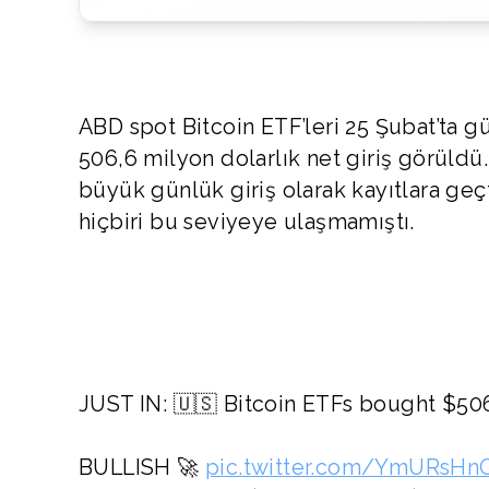
ABD spot Bitcoin ETF’leri 25 Şubat’ta g
506,6 milyon dolarlık net giriş görüldü
büyük günlük giriş olarak kayıtlara geç
hiçbiri bu seviyeye ulaşmamıştı.
JUST IN: 🇺🇸 Bitcoin ETFs bought $506.
BULLISH 🚀
pic.twitter.com/YmURsH