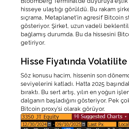
Bloomberg Terminal’de duyuruya eşlik 
hisseye ulaştığı görüldü. Bu rakam şirk
sıçrama, Metaplanet’in agresif Bitcoin str
gösteriyor. Şirket, uzun vadeli beklent
bağlamış durumda. Bu da hissesini Bitco
getiriyor.
Hisse Fiyatında Volatilite
Söz konusu hacim, hissenin son dönemd
seviyelerini katladı. Hatta 2025 başınd
bıraktı. Bu sert artış, yılın en yoğun işl
dalganın başladığını gösteriyor. Pek çok 
Bitcoin proxy’si olarak görüyor.