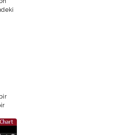
yon
mdeki
bir
ir