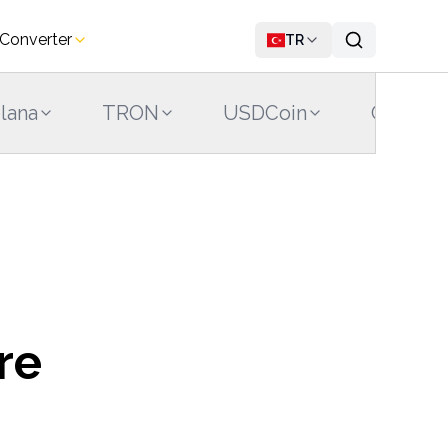
 Converter
TR
lana
TRON
USDCoin
Cardano
re