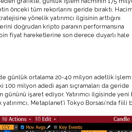
eden grafikte, günlük işlem hacminin 175 mil
etin önceki tüm rekorlarını geride bıraktı. Haci
atejisine yönelik yatırımcı ilgisinin arttığını
ilerini doğrudan kripto paranın performansına
in fiyat hareketlerine son derece duyarlı hale
e günlük ortalama 20-40 milyon adetlik işlem
aki 100 milyon adedi aşan sıçramaları da geride
em gününü işaret ediyor. Yatırımcı ilgisinde yeni 
yatırımcı, Metaplanet’i Tokyo Borsası’nda fiili b