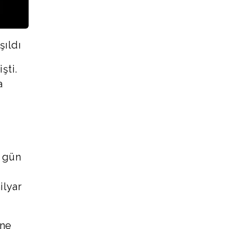
şıldı
şti.
a
r gün
ilyar
öne