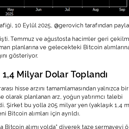
iği, 10 Eylül 2025, @gerovich tarafından payla
mişti. Temmuz ve ağustosta hacimler geri çekilmi
sman planlarına ve gelecekteki Bitcoin alımların
ını gösteriyor.
 1,4 Milyar Dolar Toplandı
arası hisse arzını tamamlamasından yalnızca bi
e olarak planlanan arz, yoğun yatırımcı talebi
. Şirket bu yolla 205 milyar yen (yaklaşık 1,4 m
ni Bitcoin alımları için ayrıldı.
la Bitcoin alımı yolda” diyerek taze sermayeyi 