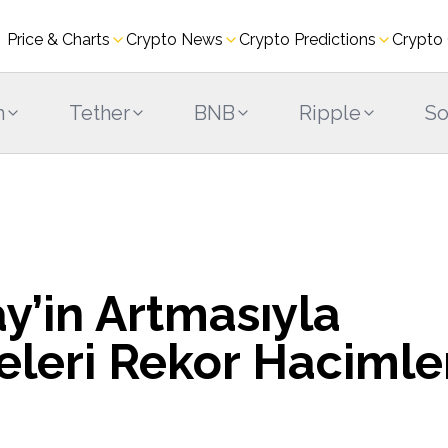
Price & Charts
Crypto News
Crypto Predictions
Crypto
m
Tether
BNB
Ripple
So
ay’in Artmasıyla
eleri Rekor Hacimle