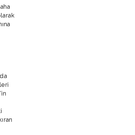
daha
larak
mına
nda
leri
’in
i
kıran