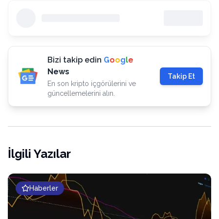
Bizi takip edin
G
o
o
g
l
e
News
Takip Et
En son kripto içgörülerini ve
güncellemelerini alın.
İlgili Yazılar
Haberler