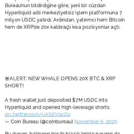
Bureau’nun bildirdiğine göre, yeni bir cüzdan
Hyperliquid adlı merkeziyetsiz işlem platformuna 7
milyon USDC yatırdı. Ardından, yatırımcı hem Bitcoin
hem de XRP’de 20x kaldıraçlı kısa pozisyonlar açtı.
🚨ALERT: NEW WHALE OPENS 20X BTC & XRP
SHORT!
A fresh wallet just deposited $7M USDC into
Hyperliquid and opened high-leverage shorts.
pic.twitter.com/jJASEVqxZq
— Coin Bureau (@coinbureau)
November 6, 2025
Bu durum, balinanın her iki büyük kripto paranın da