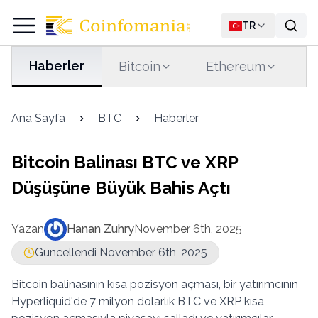
TR
Haberler
Bitcoin
Ethereum
T
Ana Sayfa
BTC
Haberler
Bitcoin Balinası BTC ve XRP
Düşüşüne Büyük Bahis Açtı
Yazan
Hanan Zuhry
November 6th, 2025
Güncellendi November 6th, 2025
Bitcoin balinasının kısa pozisyon açması, bir yatırımcının
Hyperliquid'de 7 milyon dolarlık BTC ve XRP kısa