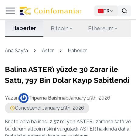
TR
Haberler
Bitcoin
Ethereum
T
Ana Sayfa
Aster
Haberler
Balina ASTER’ı yüzde 30 Zarar ile
Sattı, 797 Bin Dolar Kayıp Sabitlendi
Yazan
Triparna Baishnab
January 15th, 2026
Güncellendi January 15th, 2026
Kripto para balinası, 2,57 milyon ASTER'ı zararına sattı ve
bu durum altcoin riskini vurguladı. ASTER hakkında daha