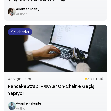
Ayantan Maity
Author
Haberler
07 August 2026
2 Min
read
PancakeSwap: RWA’lar On-Chain’e Geçiş
Yapıyor
Ayanfe Fakunle
Author