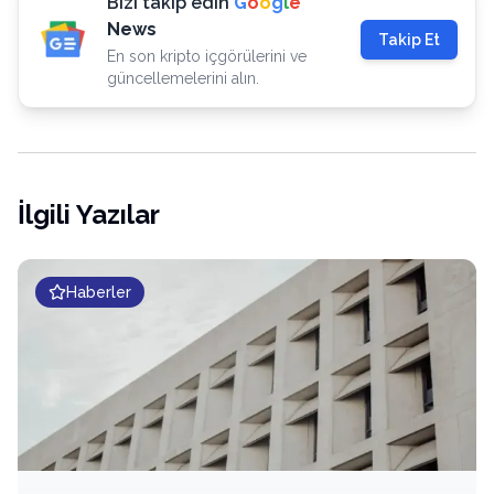
Bizi takip edin
G
o
o
g
l
e
News
Takip Et
En son kripto içgörülerini ve
güncellemelerini alın.
İlgili Yazılar
Haberler