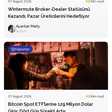
07 August 2026
3 Min
read
Wintermute Broker-Dealer Statüsünü
Kazandı, Pazar Üreticilerini Hedefliyor
Ayantan Maity
Author
Haberler
07 August 2026
3 Min
read
Bitcoin Spot ETF’lerine 129 Milyon Dolar
Giriş: Dört Gün Sürekli Artış