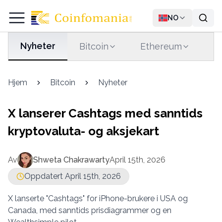
NO
Nyheter
Bitcoin
Ethereum
T
Hjem
Bitcoin
Nyheter
X lanserer Cashtags med sanntids
kryptovaluta- og aksjekart
Av
Shweta Chakrawarty
April 15th, 2026
Oppdatert April 15th, 2026
X lanserte "Cashtags" for iPhone-brukere i USA og
Canada, med sanntids prisdiagrammer og en