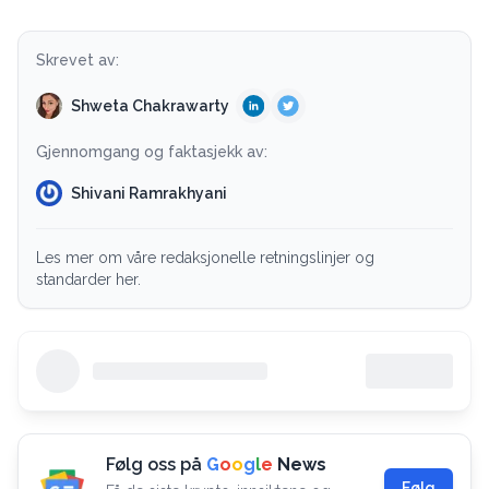
Skrevet av:
Shweta Chakrawarty
Gjennomgang og faktasjekk av:
Shivani Ramrakhyani
Les mer om våre redaksjonelle retningslinjer og
standarder her.
Følg oss på
G
o
o
g
l
e
News
Følg