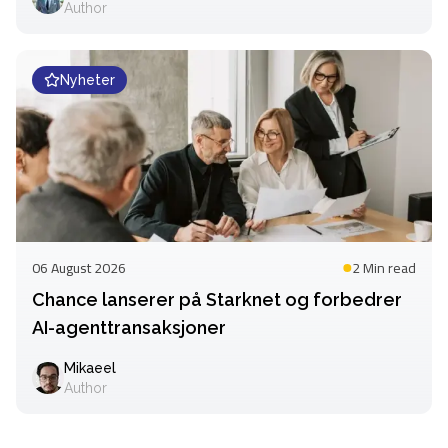
Author
Nyheter
06 August 2026
2 Min
read
Chance lanserer på Starknet og forbedrer
AI-agenttransaksjoner
Mikaeel
Author