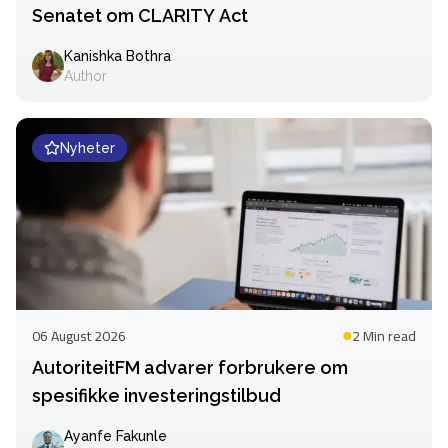
Senatet om CLARITY Act
Kanishka Bothra
Author
Nyheter
06 August 2026
2 Min
read
AutoriteitFM advarer forbrukere om
spesifikke investeringstilbud
Ayanfe Fakunle