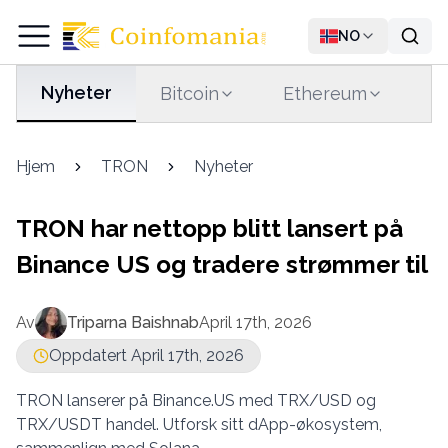
NO
Nyheter
Bitcoin
Ethereum
T
Hjem
TRON
Nyheter
TRON har nettopp blitt lansert på
Binance US og tradere strømmer til
Av
Triparna Baishnab
April 17th, 2026
Oppdatert April 17th, 2026
TRON lanserer på Binance.US med TRX/USD og
TRX/USDT handel. Utforsk sitt dApp-økosystem,