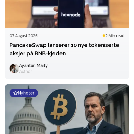
07 August 2026
2 Min
read
PancakeSwap lanserer 10 nye tokeniserte
aksjer på BNB-kjeden
Ayantan Maity
Author
Nyheter