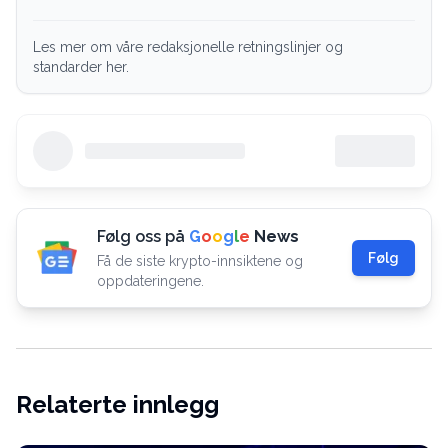
Les mer om våre redaksjonelle retningslinjer og
standarder her.
Følg oss på
G
o
o
g
l
e
News
Følg
Få de siste krypto-innsiktene og
oppdateringene.
Relaterte innlegg