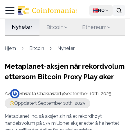
NO
Nyheter
Bitcoin
Ethereum
T
Hjem
Bitcoin
Nyheter
Metaplanet-aksjen når rekordvolum
ettersom Bitcoin Proxy Play øker
Av
Shweta Chakrawarty
September 10th, 2025
Oppdatert September 10th, 2025
Metaplanet Inc. så aksjen sin nå et rekordhøyt
handelsvolum på 175 millioner aksjer etter å ha hentet