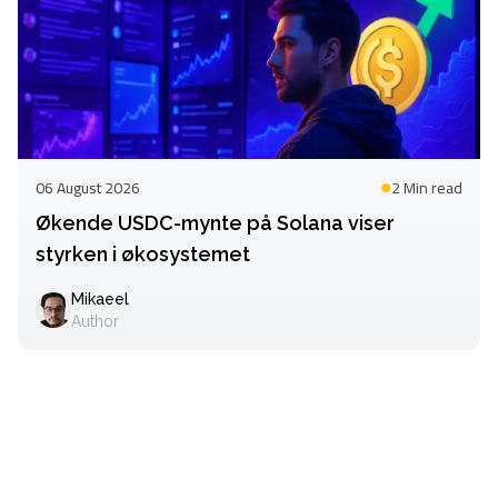
06 August 2026
2 Min
read
Økende USDC-mynte på Solana viser
styrken i økosystemet
Mikaeel
Author