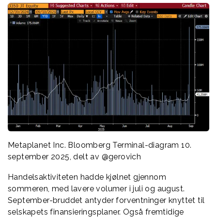
Metaplanet Inc. Bloomberg Terminal-diagram 10.
september 2025, delt av @gerovich
Handelsaktiviteten hadde kjølnet gjennom
sommeren, med lavere volumer i juli og august.
September-bruddet antyder forventninger knyttet til
selskapets finansieringsplaner. Også fremtidige