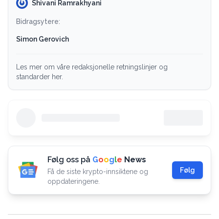
Shivani Ramrakhyani
Bidragsytere:
Simon Gerovich
Les mer om våre redaksjonelle retningslinjer og
standarder her.
Følg oss på
G
o
o
g
l
e
News
Følg
Få de siste krypto-innsiktene og
oppdateringene.