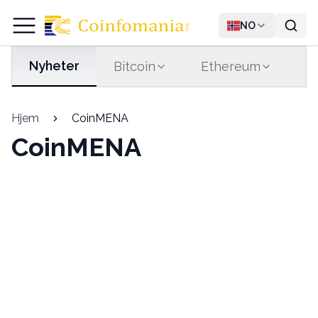
NO
Nyheter
Bitcoin
Ethereum
T
Hjem
CoinMENA
CoinMENA