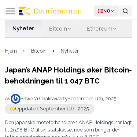
NO
Nyheter
Bitcoin
Ethereum
T
Hjem
Bitcoin
Nyheter
Japan’s ANAP Holdings øker Bitcoin-
beholdningen til 1 047 BTC
Av
Shweta Chakrawarty
September 11th, 2025
Oppdatert September 11th, 2025
Den japanske moteforhandleren ANAP Holdings har lagt
til 29,58 BTC til sin statskasse, noe som bringer den