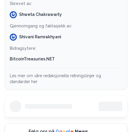
Skrevet av:
Shweta Chakrawarty
Gjennomgang og faktasjekk av:
Shivani Ramrakhyani
Bidragsytere:
BitcoinTreasuries.NET
Les mer om våre redaksjonelle retningslinjer og
standarder her.
Følg oss på
G
o
o
g
l
e
News