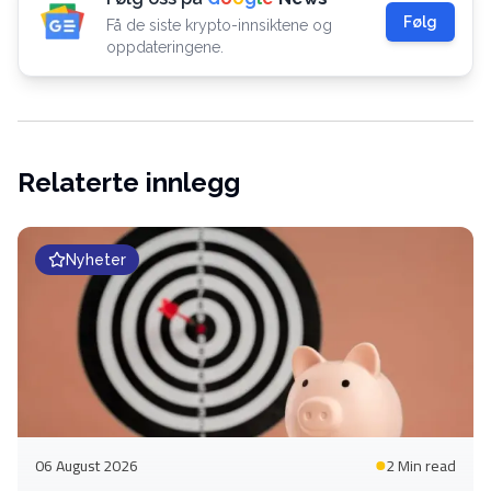
Følg
Få de siste krypto-innsiktene og
oppdateringene.
Relaterte innlegg
Nyheter
06 August 2026
2 Min
read