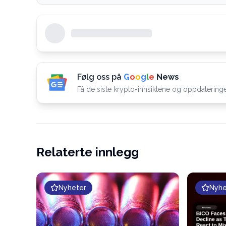
Følg oss på
G
o
o
g
l
e
News
Få de siste krypto-innsiktene og oppdatering
Relaterte innlegg
Nyheter
Nyhe