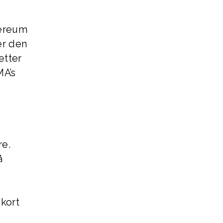
hereum
er den
etter
MA’s
re.
å
kort