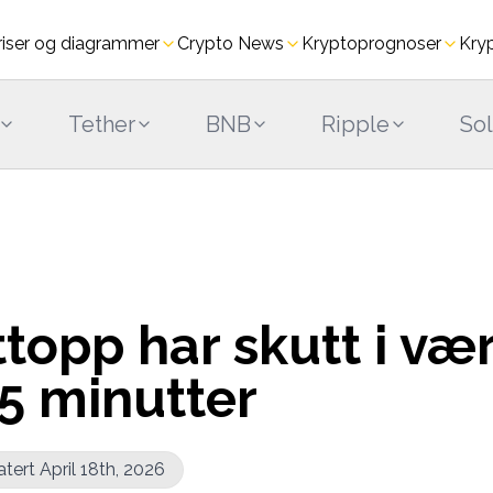
riser og diagrammer
Crypto News
Kryptoprogno­ser
Kry
Tether
BNB
Ripple
So
topp har skutt i væ
5 minutter
ert April 18th, 2026