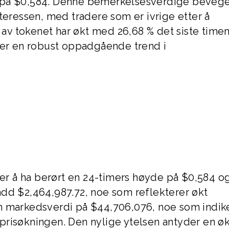
s på $0,584. Denne bemerkelsesverdige beveg
teressen, med tradere som er ivrige etter å
n av tokenet har økt med 26,68 % det siste time
ser en robust oppadgående trend i
ter å ha berørt en 24-timers høyde på $0,584 o
ådd $2,464,987.72, noe som reflekterer økt
n markedsverdi på $44,706,076, noe som indik
prisøkningen. Den nylige ytelsen antyder en 