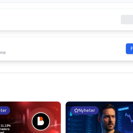
F
ene.
ter
Nyheter