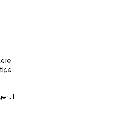
lere
tige
en. I