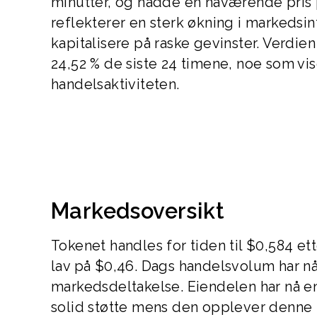
minutter, og nådde en nåværende pri
reflekterer en sterk økning i markedsin
kapitalisere på raske gevinster. Verdie
24,52 % de siste 24 timene, noe som vi
handelsaktiviteten.
Markedsoversikt
Tokenet handles for tiden til $0,584 et
lav på $0,46. Dags handelsvolum har n
markedsdeltakelse. Eiendelen har nå e
solid støtte mens den opplever denne 