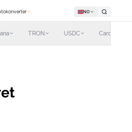
ptokonverter
NO
lana
TRON
USDC
Cardano
ret