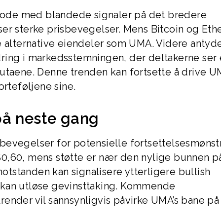
ode med blandede signaler på det bredere
ser sterke prisbevegelser. Mens Bitcoin og Et
e alternative eiendeler som UMA. Videre antyd
ring i markedsstemningen, der deltakerne ser 
utaene. Denne trenden kan fortsette å drive U
orteføljene sine.
på neste gang
bevegelser for potensielle fortsettelsesmønst
0,60, mens støtte er nær den nylige bunnen p
tstanden kan signalisere ytterligere bullish
 kan utløse gevinsttaking. Kommende
ender vil sannsynligvis påvirke UMA’s bane på 