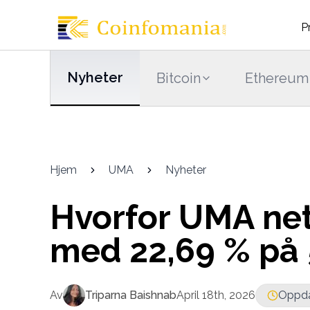
P
Nyheter
Bitcoin
Ethereum
Hjem
UMA
Nyheter
Hvorfor UMA net
med 22,69 % på 
Av
Triparna Baishnab
April 18th, 2026
Oppdat