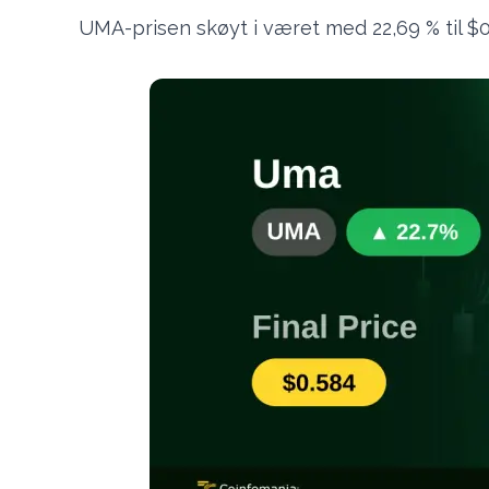
UMA-prisen skøyt i været med 22,69 % til