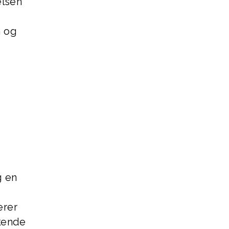
elsen
n og
g en
erer
økende