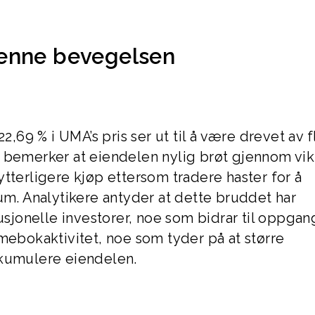
denne bevegelsen
69 % i UMA’s pris ser ut til å være drevet av f
r bemerker at eiendelen nylig brøt gjennom vik
tterligere kjøp ettersom tradere haster for å
. Analytikere antyder at dette bruddet har
usjonelle investorer, noe som bidrar til oppgang
mebokaktivitet, noe som tyder på at større
kkumulere eiendelen.