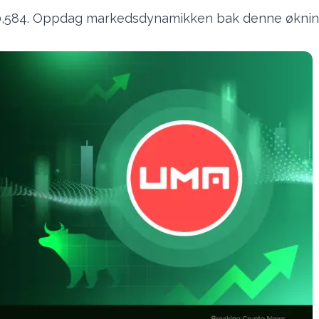
 $0,584. Oppdag markedsdynamikken bak denne øknin