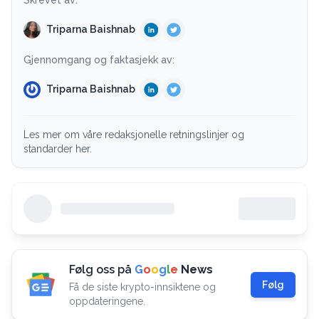
Triparna Baishnab
Gjennomgang og faktasjekk av:
Triparna Baishnab
Les mer om våre redaksjonelle retningslinjer og
standarder her.
Følg oss på
G
o
o
g
l
e
News
Følg
Få de siste krypto-innsiktene og
oppdateringene.