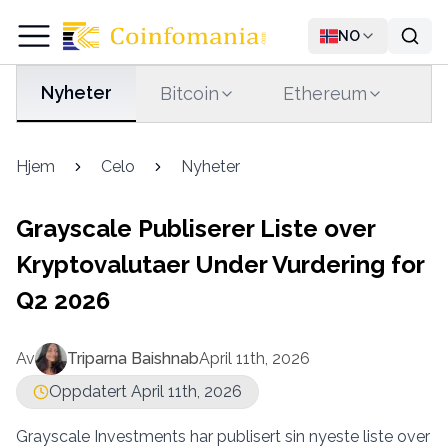
NO
Nyheter
Bitcoin
Ethereum
T
Hjem
Celo
Nyheter
Grayscale Publiserer Liste over
Kryptovalutaer Under Vurdering for
Q2 2026
Av
Triparna Baishnab
April 11th, 2026
Oppdatert April 11th, 2026
Grayscale Investments har publisert sin nyeste liste over