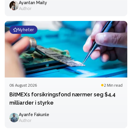
Ayantan Maity
Author
Nyheter
06 August 2026
2 Min
read
BitMEXs forsikringsfond nærmer seg $4,4
milliarder i styrke
Ayanfe Fakunle
Author